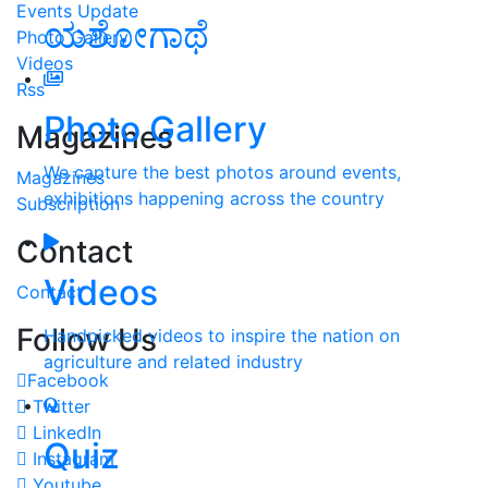
Events Update
ಯಶೋಗಾಥೆ
Photo Gallery
Videos
Rss
Photo Gallery
Magazines
We capture the best photos around events,
Magazines
exhibitions happening across the country
Subscription
Contact
Videos
Contact
Follow Us
Handpicked videos to inspire the nation on
agriculture and related industry
Facebook
Twitter
LinkedIn
Quiz
Instagram
Youtube