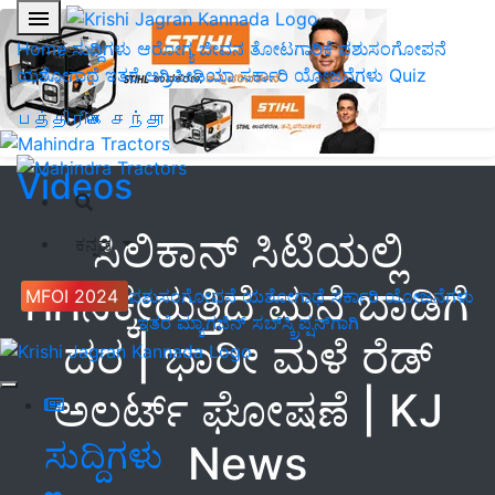
Home
ಸುದ್ದಿಗಳು
ಆರೋಗ್ಯ ಜೀವನ
ತೋಟಗಾರಿಕೆ
ಪಶುಸಂಗೋಪನೆ
ಯಶೋಗಾಥೆ
ಇತರೆ
ಅಗ್ರಿಪೀಡಿಯಾ
ಸರ್ಕಾರಿ ಯೋಜನೆಗಳು
Quiz
பத்திரிகை சந்தா
Videos
ಸಿಲಿಕಾನ್‌ ಸಿಟಿಯಲ್ಲಿ
ಕನ್ನಡ
ಗಗನಕ್ಕೇರುತ್ತಿದೆ ಮನೆ ಬಾಡಿಗೆ
MFOI 2024
ಪಶುಸಂಗೋಪನೆ
ಯಶೋಗಾಥೆ
ಸರ್ಕಾರಿ ಯೋಜನೆಗಳು
ಇತರೆ
ಮ್ಯಾಗಜಿನ್‌ ಸಬ್‌ಸ್ಕ್ರಿಪ್ಷನ್‌ಗಾಗಿ
ದರ | ಭಾರೀ ಮಳೆ ರೆಡ್‌
ಅಲರ್ಟ್‌ ಘೋಷಣೆ | KJ
ಸುದ್ದಿಗಳು
News