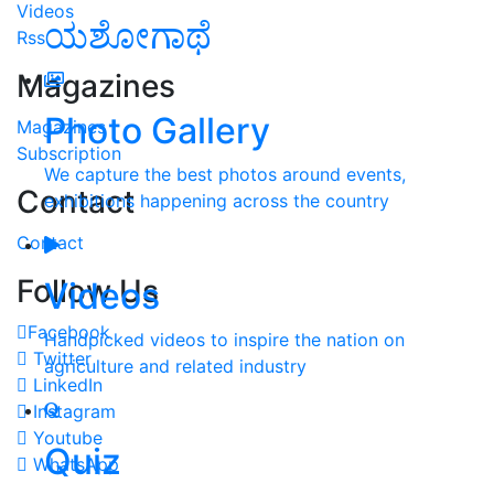
Videos
ಯಶೋಗಾಥೆ
Rss
Magazines
Photo Gallery
Magazines
Subscription
We capture the best photos around events,
Contact
exhibitions happening across the country
Contact
Follow Us
Videos
Facebook
Handpicked videos to inspire the nation on
Twitter
agriculture and related industry
LinkedIn
Instagram
Youtube
Quiz
WhatsApp