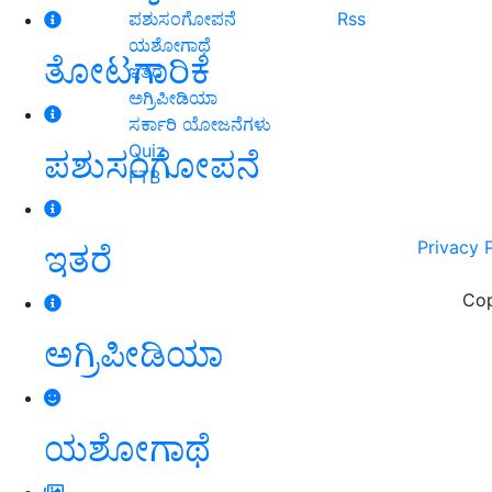
ಪಶುಸಂಗೋಪನೆ
Rss
ಯಶೋಗಾಥೆ
ತೋಟಗಾರಿಕೆ
ಇತರೆ
ಅಗ್ರಿಪೀಡಿಯಾ
ಸರ್ಕಾರಿ ಯೋಜನೆಗಳು
Quiz
ಪಶುಸಂಗೋಪನೆ
FTB
Privacy 
ಇತರೆ
Cop
ಅಗ್ರಿಪೀಡಿಯಾ
ಯಶೋಗಾಥೆ