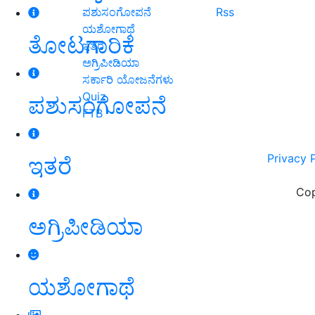
ಪಶುಸಂಗೋಪನೆ
Rss
ಯಶೋಗಾಥೆ
ತೋಟಗಾರಿಕೆ
ಇತರೆ
ಅಗ್ರಿಪೀಡಿಯಾ
ಸರ್ಕಾರಿ ಯೋಜನೆಗಳು
Quiz
ಪಶುಸಂಗೋಪನೆ
FTB
Privacy 
ಇತರೆ
Cop
ಅಗ್ರಿಪೀಡಿಯಾ
ಯಶೋಗಾಥೆ