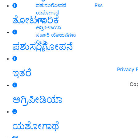
ಪಶುಸಂಗೋಪನೆ
Rss
ಯಶೋಗಾಥೆ
ತೋಟಗಾರಿಕೆ
ಇತರೆ
ಅಗ್ರಿಪೀಡಿಯಾ
ಸರ್ಕಾರಿ ಯೋಜನೆಗಳು
Quiz
ಪಶುಸಂಗೋಪನೆ
FTB
Privacy 
ಇತರೆ
Cop
ಅಗ್ರಿಪೀಡಿಯಾ
ಯಶೋಗಾಥೆ