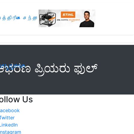
த்திரிகை சந்தா
 ಆಭರಣ ಪ್ರಿಯರು ಫುಲ್‌
ಸ್ಕ್ರಿಪ್ಷನ್‌ಗಾಗಿ
ollow Us
Facebook
witter
inkedIn
nstagram