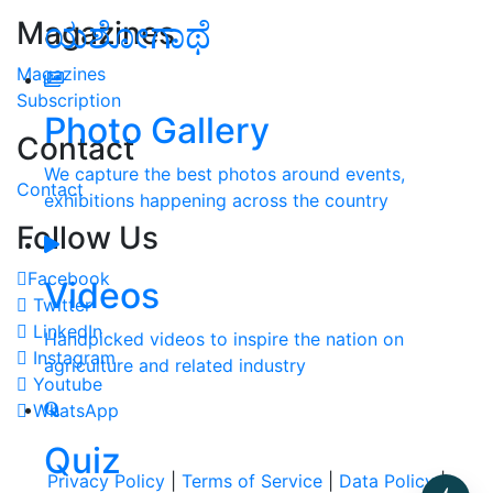
Magazines
ಯಶೋಗಾಥೆ
Magazines
Subscription
Photo Gallery
Contact
We capture the best photos around events,
Contact
exhibitions happening across the country
Follow Us
Facebook
Videos
Twitter
LinkedIn
Handpicked videos to inspire the nation on
Instagram
agriculture and related industry
Youtube
WhatsApp
Quiz
Privacy Policy
|
Terms of Service
|
Data Policy
|