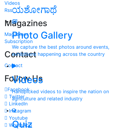
Videos
ಯಶೋಗಾಥೆ
Rss
Magazines
Photo Gallery
Magazines
Subscription
We capture the best photos around events,
Contact
exhibitions happening across the country
Contact
Follow Us
Videos
Facebook
Handpicked videos to inspire the nation on
Twitter
agriculture and related industry
LinkedIn
Instagram
Youtube
Quiz
WhatsApp