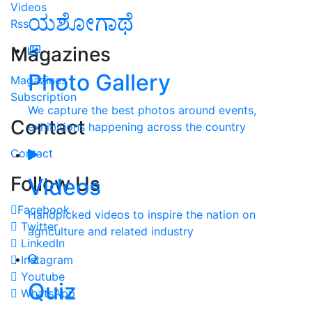
Videos
ಯಶೋಗಾಥೆ
Rss
Magazines
Photo Gallery
Magazines
Subscription
We capture the best photos around events,
Contact
exhibitions happening across the country
Contact
Follow Us
Videos
Facebook
Handpicked videos to inspire the nation on
Twitter
agriculture and related industry
LinkedIn
Instagram
Youtube
Quiz
WhatsApp