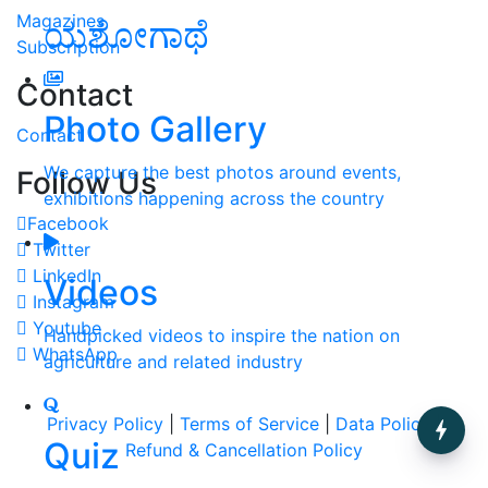
Magazines
ಯಶೋಗಾಥೆ
Subscription
Contact
Photo Gallery
Contact
We capture the best photos around events,
Follow Us
exhibitions happening across the country
Facebook
Twitter
LinkedIn
Videos
Instagram
Youtube
Handpicked videos to inspire the nation on
WhatsApp
agriculture and related industry
Privacy Policy
|
Terms of Service
|
Data Policy
|
Quiz
Refund & Cancellation Policy