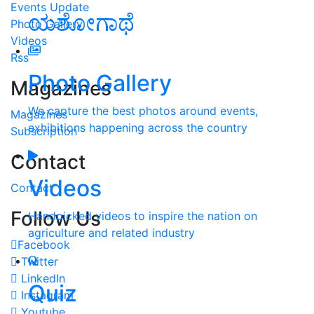
Events Update
ಯಶೋಗಾಥೆ
Photo Gallery
Videos
Rss
Photo Gallery
Magazines
We capture the best photos around events,
Magazines
exhibitions happening across the country
Subscription
Contact
Videos
Contact
Follow Us
Handpicked videos to inspire the nation on
agriculture and related industry
Facebook
Twitter
LinkedIn
Quiz
Instagram
Youtube