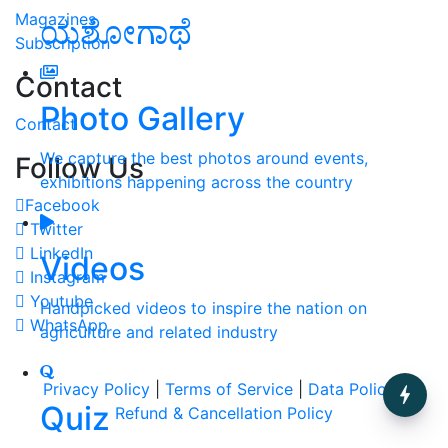
Magazines
ಯಶೋಗಾಥೆ
Subscription
Contact
Photo Gallery
Contact
We capture the best photos around events,
Follow Us
exhibitions happening across the country
Facebook
Twitter
LinkedIn
Videos
Instagram
Youtube
Handpicked videos to inspire the nation on
WhatsApp
agriculture and related industry
Privacy Policy
|
Terms of Service
|
Data Policy
|
Quiz
Refund & Cancellation Policy