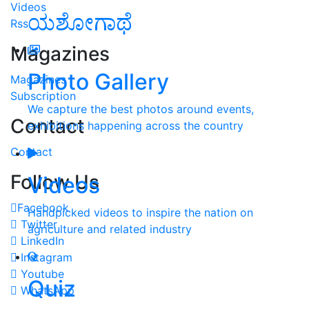
Videos
ಯಶೋಗಾಥೆ
Rss
Magazines
Photo Gallery
Magazines
Subscription
We capture the best photos around events,
Contact
exhibitions happening across the country
Contact
Follow Us
Videos
Facebook
Handpicked videos to inspire the nation on
Twitter
agriculture and related industry
LinkedIn
Instagram
Youtube
Quiz
WhatsApp