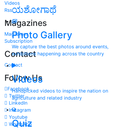
Videos
ಯಶೋಗಾಥೆ
Rss
Magazines
Photo Gallery
Magazines
Subscription
We capture the best photos around events,
Contact
exhibitions happening across the country
Contact
Follow Us
Videos
Facebook
Handpicked videos to inspire the nation on
Twitter
agriculture and related industry
LinkedIn
Instagram
Youtube
Quiz
WhatsApp