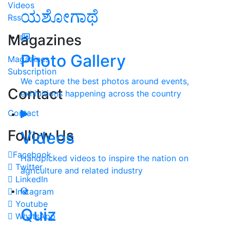
Videos
ಯಶೋಗಾಥೆ
Rss
Magazines
Photo Gallery
Magazines
Subscription
We capture the best photos around events,
Contact
exhibitions happening across the country
Contact
Follow Us
Videos
Facebook
Handpicked videos to inspire the nation on
Twitter
agriculture and related industry
LinkedIn
Instagram
Youtube
Quiz
WhatsApp