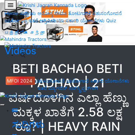
Home
ಸುದ್ದಿಗಳು
ಆರೋಗ್ಯ ಜೀವನ
ತೋಟಗಾರಿಕೆ
ಪಶುಸಂಗೋಪನೆ
ಯಶೋಗಾಥೆ
ಇತರೆ
ಅಗ್ರಿಪೀಡಿಯಾ
ಸರ್ಕಾರಿ ಯೋಜನೆಗಳು
Quiz
பத்திரிகை சந்தா
Videos
BETI BACHAO BETI
ಕನ್ನಡ
PADHAO | 21
MFOI 2024
ಪಶುಸಂಗೋಪನೆ
ಯಶೋಗಾಥೆ
ಸರ್ಕಾರಿ ಯೋಜನೆಗಳು
ಇತರೆ
ಮ್ಯಾಗಜಿನ್‌ ಸಬ್‌ಸ್ಕ್ರಿಪ್ಷನ್‌ಗಾಗಿ
ವರ್ಷದೊಳಗಿನ ಎಲ್ಲಾ ಹೆಣ್ಣು
ಮಕ್ಕಳ ಖಾತೆಗೆ 2.58 ಲಕ್ಷ
ಸುದ್ದಿಗಳು
ರೂ? | HEAVY RAIN