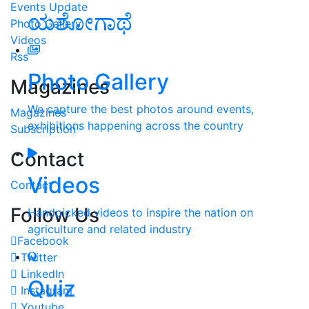
Events Update
ಯಶೋಗಾಥೆ
Photo Gallery
Videos
Rss
Photo Gallery
Magazines
We capture the best photos around events,
Magazines
exhibitions happening across the country
Subscription
Contact
Videos
Contact
Follow Us
Handpicked videos to inspire the nation on
agriculture and related industry
Facebook
Twitter
LinkedIn
Quiz
Instagram
Youtube