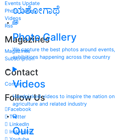
Events Update
ಯಶೋಗಾಥೆ
Photo Gallery
Videos
Rss
Photo Gallery
Magazines
We capture the best photos around events,
Magazines
exhibitions happening across the country
Subscription
Contact
Videos
Contact
Follow Us
Handpicked videos to inspire the nation on
agriculture and related industry
Facebook
Twitter
LinkedIn
Quiz
Instagram
Youtube