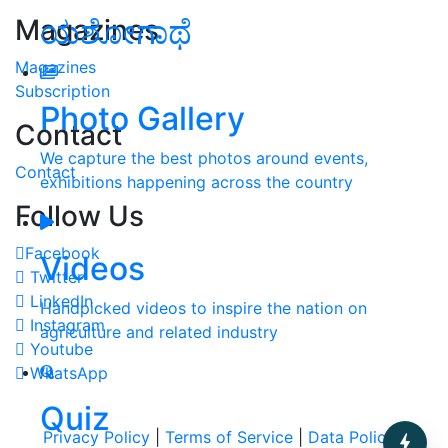
Magazines
ಯಶೋಗಾಥೆ
Magazines
Subscription
Photo Gallery
Contact
We capture the best photos around events,
Contact
exhibitions happening across the country
Follow Us
Facebook
Videos
Twitter
LinkedIn
Handpicked videos to inspire the nation on
Instagram
agriculture and related industry
Youtube
WhatsApp
Quiz
Privacy Policy
|
Terms of Service
|
Data Policy
|