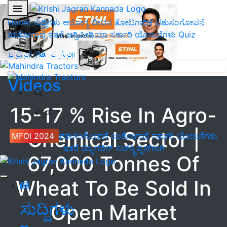
Home
ಸುದ್ದಿಗಳು
ಆರೋಗ್ಯ ಜೀವನ
ತೋಟಗಾರಿಕೆ
ಪಶುಸಂಗೋಪನೆ
ಯಶೋಗಾಥೆ
ಇತರೆ
ಅಗ್ರಿಪೀಡಿಯಾ
ಸರ್ಕಾರಿ ಯೋಜನೆಗಳು
Quiz
பத்திரிகை சந்தா
Videos
15-17 % Rise In Agro-
ಕನ್ನಡ
Chemical Sector |
MFOI 2024
ಪಶುಸಂಗೋಪನೆ
ಯಶೋಗಾಥೆ
ಸರ್ಕಾರಿ ಯೋಜನೆಗಳು
ಇತರೆ
ಮ್ಯಾಗಜಿನ್‌ ಸಬ್‌ಸ್ಕ್ರಿಪ್ಷನ್‌ಗಾಗಿ
67,000 Tonnes Of
Wheat To Be Sold In
ಸುದ್ದಿಗಳು
Open Market