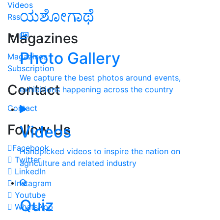
Videos
ಯಶೋಗಾಥೆ
Rss
Magazines
Photo Gallery
Magazines
Subscription
We capture the best photos around events,
Contact
exhibitions happening across the country
Contact
Follow Us
Videos
Facebook
Handpicked videos to inspire the nation on
Twitter
agriculture and related industry
LinkedIn
Instagram
Youtube
Quiz
WhatsApp