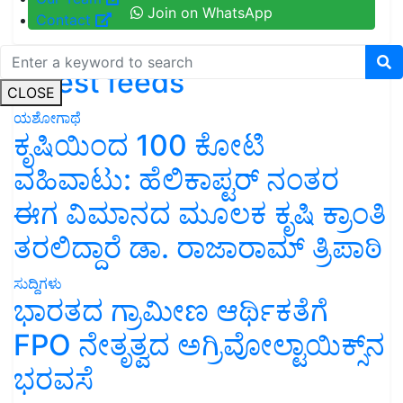
Join on WhatsApp
Contact
Latest feeds
CLOSE
ಯಶೋಗಾಥೆ
ಕೃಷಿಯಿಂದ 100 ಕೋಟಿ
ವಹಿವಾಟು: ಹೆಲಿಕಾಪ್ಟರ್ ನಂತರ
ಈಗ ವಿಮಾನದ ಮೂಲಕ ಕೃಷಿ ಕ್ರಾಂತಿ
ತರಲಿದ್ದಾರೆ ಡಾ. ರಾಜಾರಾಮ್ ತ್ರಿಪಾಠಿ
ಸುದ್ದಿಗಳು
ಭಾರತದ ಗ್ರಾಮೀಣ ಆರ್ಥಿಕತೆಗೆ
FPO ನೇತೃತ್ವದ ಅಗ್ರಿವೋಲ್ಟಾಯಿಕ್ಸ್‌ನ
ಭರವಸೆ