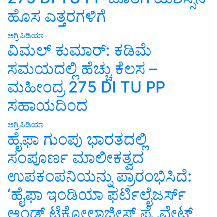
ಹೊಸ ಎತ್ತರಗಳಿಗೆ
ಅಗ್ರಿಪಿಡಿಯಾ
ವಿಮಲ್ ಕುಮಾರ್: ಕಡಿಮೆ
ಸಮಯದಲ್ಲಿ ಹೆಚ್ಚು ಕೆಲಸ –
ಮಹೀಂದ್ರ 275 DI TU PP
ಸಹಾಯದಿಂದ
ಅಗ್ರಿಪಿಡಿಯಾ
ಹೈಫಾ ಗುಂಪು ಭಾರತದಲ್ಲಿ
ಸಂಪೂರ್ಣ ಮಾಲೀಕತ್ವದ
ಉಪಕಂಪನಿಯನ್ನು ಪ್ರಾರಂಭಿಸಿದೆ:
‘ಹೈಫಾ ಇಂಡಿಯಾ ಫರ್ಟಿಲೈಜರ್ಸ್
ಅಂಡ್ ಟೆಕ್ನೋಲಾಜೀಸ್ ಪ್ರೈವೇಟ್