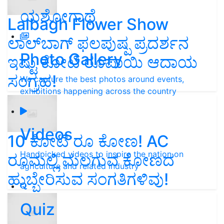
ಯಶೋಗಾಥೆ
Lalbagh Flower Show
ಲಾಲ್‌ಬಾಗ್ ಫಲಪುಷ್ಪ ಪ್ರದರ್ಶನ
Photo Gallery
ಇಷ್ಟು ಕೋಟಿ ರೂಪಾಯಿ ಆದಾಯ
ಸಂಗ್ರಹ!
We capture the best photos around events,
exhibitions happening across the country
Videos
10 ಕೋಟಿ ರೂ ಕೋಣ! AC
Handpicked videos to inspire the nation on
ರೂಮಲ್ಲಿ ಮಲಗುವ ಕೋಣದ
agriculture and related industry
ಹುಬ್ಬೇರಿಸುವ ಸಂಗತಿಗಳಿವು!
Quiz