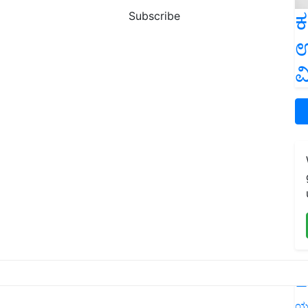
ಕ
Subscribe
ಉ
ವ
L
ಯ