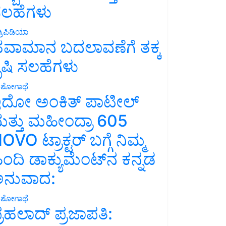
ಲಹೆಗಳು
್ರಿಪಿಡಿಯಾ
ವಾಮಾನ ಬದಲಾವಣೆಗೆ ತಕ್ಕ
ೃಷಿ ಸಲಹೆಗಳು
ಶೋಗಾಥೆ
ದೋ ಅಂಕಿತ್ ಪಾಟೀಲ್
ತ್ತು ಮಹೀಂದ್ರಾ 605
OVO ಟ್ರಾಕ್ಟರ್ ಬಗ್ಗೆ ನಿಮ್ಮ
ಿಂದಿ ಡಾಕ್ಯುಮೆಂಟ್‌ನ ಕನ್ನಡ
ನುವಾದ:
ಶೋಗಾಥೆ
್ರಹಲಾದ್ ಪ್ರಜಾಪತಿ: