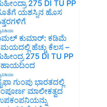
ಹೀಂದ್ರಾ 275 DI TU PP
ೊತೆಗೆ ಯಶಸ್ಸಿನ ಹೊಸ
ತ್ತರಗಳಿಗೆ
್ರಿಪಿಡಿಯಾ
ಿಮಲ್ ಕುಮಾರ್: ಕಡಿಮೆ
ಮಯದಲ್ಲಿ ಹೆಚ್ಚು ಕೆಲಸ –
ಹೀಂದ್ರ 275 DI TU PP
ಸಹಾಯದಿಂದ
್ರಿಪಿಡಿಯಾ
ೈಫಾ ಗುಂಪು ಭಾರತದಲ್ಲಿ
ಂಪೂರ್ಣ ಮಾಲೀಕತ್ವದ
ಪಕಂಪನಿಯನ್ನು