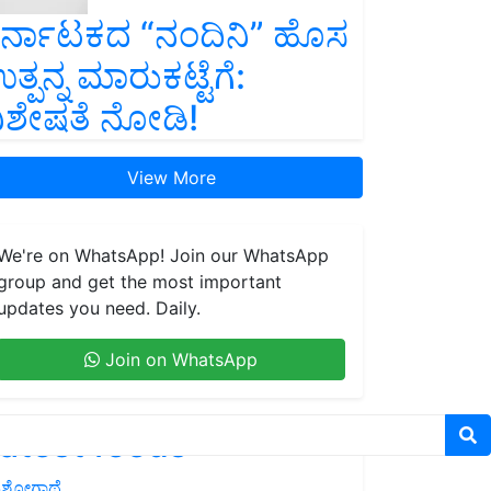
ರ್ನಾಟಕದ “ನಂದಿನಿ” ಹೊಸ
ತ್ಪನ್ನ ಮಾರುಕಟ್ಟೆಗೆ:
ಿಶೇಷತೆ ನೋಡಿ!
View More
We're on WhatsApp! Join our WhatsApp
group and get the most important
updates you need. Daily.
Join on WhatsApp
atest feeds
ಶೋಗಾಥೆ