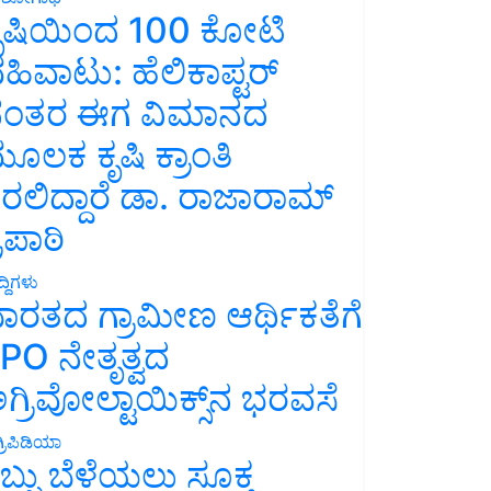
ೃಷಿಯಿಂದ 100 ಕೋಟಿ
ಹಿವಾಟು: ಹೆಲಿಕಾಪ್ಟರ್
ಂತರ ಈಗ ವಿಮಾನದ
ೂಲಕ ಕೃಷಿ ಕ್ರಾಂತಿ
ರಲಿದ್ದಾರೆ ಡಾ. ರಾಜಾರಾಮ್
್ರಿಪಾಠಿ
್ದಿಗಳು
ಾರತದ ಗ್ರಾಮೀಣ ಆರ್ಥಿಕತೆಗೆ
PO ನೇತೃತ್ವದ
ಗ್ರಿವೋಲ್ಟಾಯಿಕ್ಸ್‌ನ ಭರವಸೆ
್ರಿಪಿಡಿಯಾ
ಬ್ಬು ಬೆಳೆಯಲು ಸೂಕ್ತ