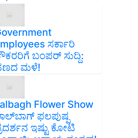
overnment
mployees ಸರ್ಕಾರಿ
ೌಕರರಿಗೆ ಬಂಪರ್‌ ಸುದ್ದಿ:
ಣದ ಮಳೆ!
albagh Flower Show
ಾಲ್‌ಬಾಗ್ ಫಲಪುಷ್ಪ
್ರದರ್ಶನ ಇಷ್ಟು ಕೋಟಿ