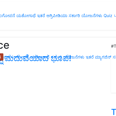
ಂಗೋಪನೆ
ಯಶೋಗಾಥೆ
ಇತರೆ
ಅಗ್ರಿಪೀಡಿಯಾ
ಸರ್ಕಾರಿ ಯೋಜನೆಗಳು
Quiz
ப
ce
#T
ರನ್ನು ಮದುವೆಯಾದ ಭೂಪ!
4
ಪಶುಸಂಗೋಪನೆ
ಯಶೋಗಾಥೆ
ಸರ್ಕಾರಿ ಯೋಜನೆಗಳು
ಇತರೆ
ಮ್ಯಾಗಜಿನ್‌ ಸಬ್‌
T