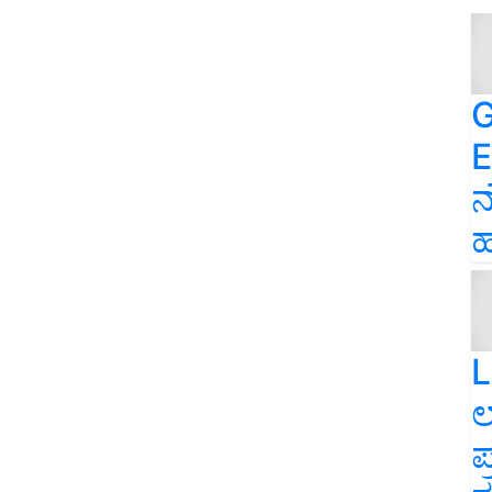
G
E
ನ
ಹ
L
ಲ
ಪ