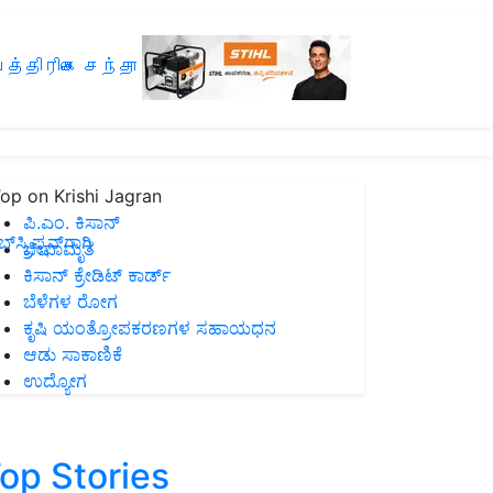
த்திரிகை சந்தா
op on Krishi Jagran
ಪಿ.ಎಂ. ಕಿಸಾನ್
ಸ್ಕ್ರಿಪ್ಷನ್‌ಗಾಗಿ
ಜೀವಾಮೃತ
ಕಿಸಾನ್ ಕ್ರೇಡಿಟ್ ಕಾರ್ಡ್
ಬೆಳೆಗಳ ರೋಗ
ಕೃಷಿ ಯಂತ್ರೋಪಕರಣಗಳ ಸಹಾಯಧನ
ಆಡು ಸಾಕಾಣಿಕೆ
ಉದ್ಯೋಗ
op Stories