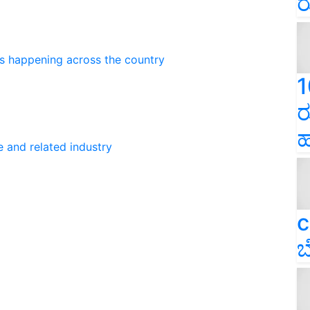
ರ
ns happening across the country
1
ರ
ಹ
e and related industry
c
ಬ