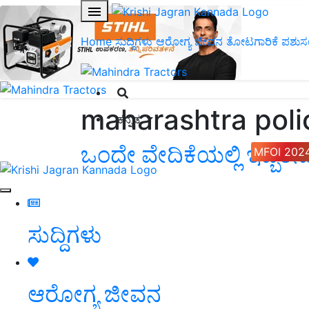
Home
ಸುದ್ದಿಗಳು
ಆರೋಗ್ಯ ಜೀವನ
ತೋಟಗಾರಿಕೆ
ಪಶುಸ
maharashtra poli
ಕನ್ನಡ
ಒಂದೇ ವೇದಿಕೆಯಲ್ಲಿ ಇಬ್ಬ
MFOI 202
ಸುದ್ದಿಗಳು
ಆರೋಗ್ಯ ಜೀವನ