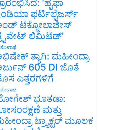
್ರಾರಂಭಿಸಿದೆ: ‘ಹೈಫಾ
ಂಡಿಯಾ ಫರ್ಟಿಲೈಜರ್ಸ್
ಂಡ್ ಟೆಕ್ನೋಲಾಜೀಸ್
್ರೈವೇಟ್ ಲಿಮಿಟೆಡ್’
ಶೋಗಾಥೆ
ಭಿಷೇಕ್ ತ್ಯಾಗಿ: ಮಹೀಂದ್ರಾ
ರ್ಜುನ್ 605 DI ಜೊತೆ
ೊಸ ಎತ್ತರಗಳಿಗೆ
ಶೋಗಾಥೆ
ೋಗೇಶ್ ಭೂತಡಾ:
ೋಸಂರಕ್ಷಣೆ ಮತ್ತು
ಹೀಂದ್ರಾ ಟ್ರ್ಯಾಕ್ಟರ್ ಮೂಲಕ