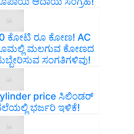
ೂಪಾಯಿ ಆದಾಯ ಸಂಗ್ರಹ!
0 ಕೋಟಿ ರೂ ಕೋಣ! AC
ೂಮಲ್ಲಿ ಮಲಗುವ ಕೋಣದ
ುಬ್ಬೇರಿಸುವ ಸಂಗತಿಗಳಿವು!
ylinder price ಸಿಲಿಂಡರ್‌
ೆಲೆಯಲ್ಲಿ ಭರ್ಜರಿ ಇಳಿಕೆ!