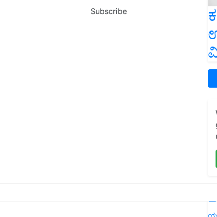
ಕ
Subscribe
ಉ
ವ
L
ಯ