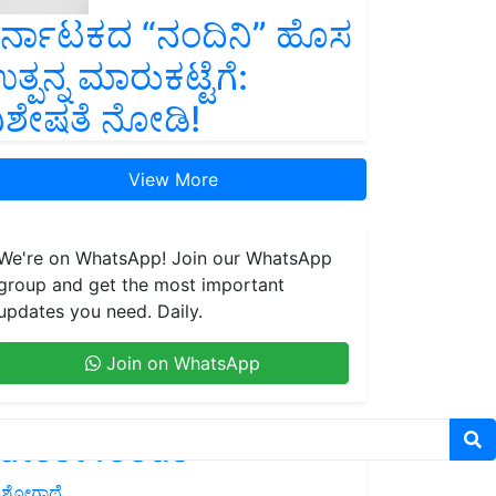
ರ್ನಾಟಕದ “ನಂದಿನಿ” ಹೊಸ
ತ್ಪನ್ನ ಮಾರುಕಟ್ಟೆಗೆ:
ಿಶೇಷತೆ ನೋಡಿ!
View More
We're on WhatsApp! Join our WhatsApp
group and get the most important
updates you need. Daily.
Join on WhatsApp
atest feeds
ಶೋಗಾಥೆ