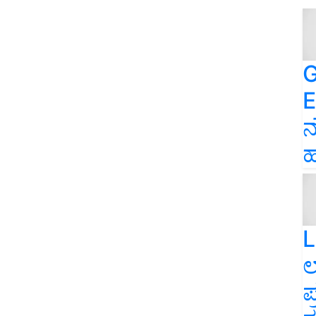
G
E
ನ
ಹ
L
ಲ
ಪ