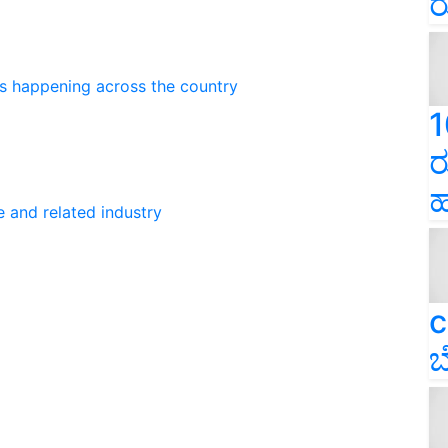
ರ
ns happening across the country
1
ರ
ಹ
e and related industry
c
ಬ