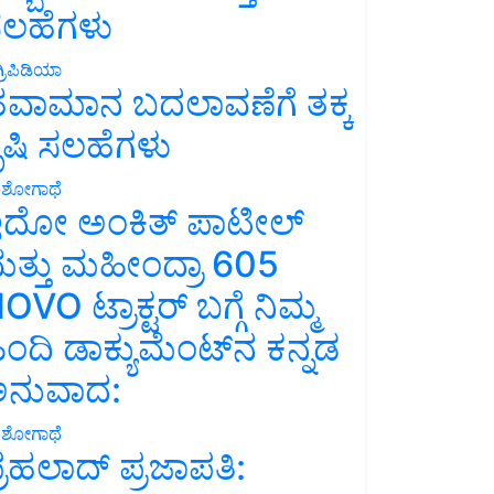
ಲಹೆಗಳು
್ರಿಪಿಡಿಯಾ
ವಾಮಾನ ಬದಲಾವಣೆಗೆ ತಕ್ಕ
ೃಷಿ ಸಲಹೆಗಳು
ಶೋಗಾಥೆ
ದೋ ಅಂಕಿತ್ ಪಾಟೀಲ್
ತ್ತು ಮಹೀಂದ್ರಾ 605
OVO ಟ್ರಾಕ್ಟರ್ ಬಗ್ಗೆ ನಿಮ್ಮ
ಿಂದಿ ಡಾಕ್ಯುಮೆಂಟ್‌ನ ಕನ್ನಡ
ನುವಾದ:
ಶೋಗಾಥೆ
್ರಹಲಾದ್ ಪ್ರಜಾಪತಿ: