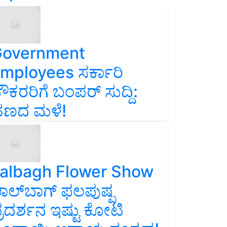
overnment
mployees ಸರ್ಕಾರಿ
ೌಕರರಿಗೆ ಬಂಪರ್‌ ಸುದ್ದಿ:
ಣದ ಮಳೆ!
albagh Flower Show
ಾಲ್‌ಬಾಗ್ ಫಲಪುಷ್ಪ
್ರದರ್ಶನ ಇಷ್ಟು ಕೋಟಿ