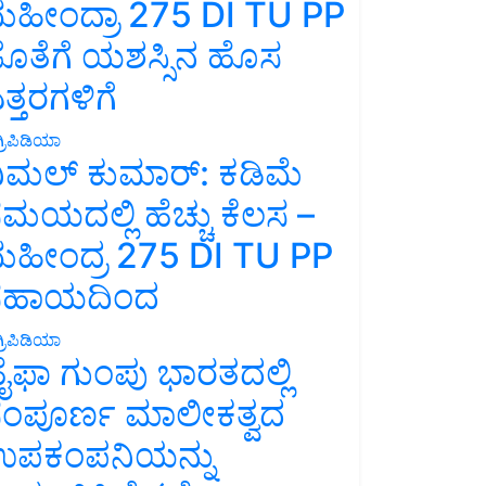
ಹೀಂದ್ರಾ 275 DI TU PP
ೊತೆಗೆ ಯಶಸ್ಸಿನ ಹೊಸ
ತ್ತರಗಳಿಗೆ
್ರಿಪಿಡಿಯಾ
ಿಮಲ್ ಕುಮಾರ್: ಕಡಿಮೆ
ಮಯದಲ್ಲಿ ಹೆಚ್ಚು ಕೆಲಸ –
ಹೀಂದ್ರ 275 DI TU PP
ಸಹಾಯದಿಂದ
್ರಿಪಿಡಿಯಾ
ೈಫಾ ಗುಂಪು ಭಾರತದಲ್ಲಿ
ಂಪೂರ್ಣ ಮಾಲೀಕತ್ವದ
ಪಕಂಪನಿಯನ್ನು