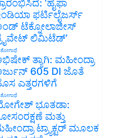
್ರಾರಂಭಿಸಿದೆ: ‘ಹೈಫಾ
ಂಡಿಯಾ ಫರ್ಟಿಲೈಜರ್ಸ್
ಂಡ್ ಟೆಕ್ನೋಲಾಜೀಸ್
್ರೈವೇಟ್ ಲಿಮಿಟೆಡ್’
ಶೋಗಾಥೆ
ಭಿಷೇಕ್ ತ್ಯಾಗಿ: ಮಹೀಂದ್ರಾ
ರ್ಜುನ್ 605 DI ಜೊತೆ
ೊಸ ಎತ್ತರಗಳಿಗೆ
ಶೋಗಾಥೆ
ೋಗೇಶ್ ಭೂತಡಾ:
ೋಸಂರಕ್ಷಣೆ ಮತ್ತು
ಹೀಂದ್ರಾ ಟ್ರ್ಯಾಕ್ಟರ್ ಮೂಲಕ