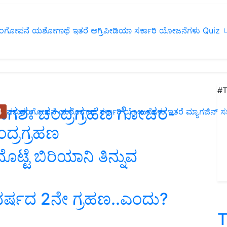
ಂಗೋಪನೆ
ಯಶೋಗಾಥೆ
ಇತರೆ
ಅಗ್ರಿಪೀಡಿಯಾ
ಸರ್ಕಾರಿ ಯೋಜನೆಗಳು
Quiz
ப
#T
ಭಾಗಶಃ ಚಂದ್ರಗ್ರಹಣ ಗೋಚರ-
4
ಪಶುಸಂಗೋಪನೆ
ಯಶೋಗಾಥೆ
ಸರ್ಕಾರಿ ಯೋಜನೆಗಳು
ಇತರೆ
ಮ್ಯಾಗಜಿನ್‌ ಸಬ್‌
ದ್ರಗ್ರಹಣ
ೊಟ್ಟೆ ಬಿರಿಯಾನಿ ತಿನ್ನುವ
 ವರ್ಷದ 2ನೇ ಗ್ರಹಣ..ಎಂದು?
T