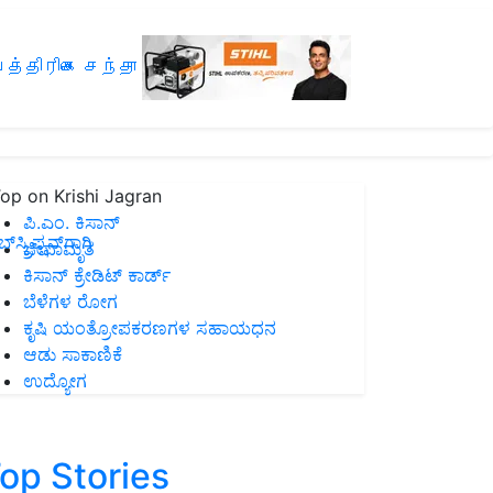
த்திரிகை சந்தா
op on Krishi Jagran
ಪಿ.ಎಂ. ಕಿಸಾನ್
ಸ್ಕ್ರಿಪ್ಷನ್‌ಗಾಗಿ
ಜೀವಾಮೃತ
ಕಿಸಾನ್ ಕ್ರೇಡಿಟ್ ಕಾರ್ಡ್
ಬೆಳೆಗಳ ರೋಗ
ಕೃಷಿ ಯಂತ್ರೋಪಕರಣಗಳ ಸಹಾಯಧನ
ಆಡು ಸಾಕಾಣಿಕೆ
ಉದ್ಯೋಗ
op Stories