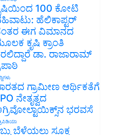
ೃಷಿಯಿಂದ 100 ಕೋಟಿ
ಹಿವಾಟು: ಹೆಲಿಕಾಪ್ಟರ್
ಂತರ ಈಗ ವಿಮಾನದ
ೂಲಕ ಕೃಷಿ ಕ್ರಾಂತಿ
ರಲಿದ್ದಾರೆ ಡಾ. ರಾಜಾರಾಮ್
್ರಿಪಾಠಿ
್ದಿಗಳು
ಾರತದ ಗ್ರಾಮೀಣ ಆರ್ಥಿಕತೆಗೆ
PO ನೇತೃತ್ವದ
ಗ್ರಿವೋಲ್ಟಾಯಿಕ್ಸ್‌ನ ಭರವಸೆ
್ರಿಪಿಡಿಯಾ
ಬ್ಬು ಬೆಳೆಯಲು ಸೂಕ್ತ