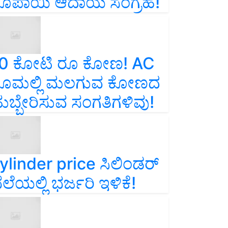
ೂಪಾಯಿ ಆದಾಯ ಸಂಗ್ರಹ!
0 ಕೋಟಿ ರೂ ಕೋಣ! AC
ೂಮಲ್ಲಿ ಮಲಗುವ ಕೋಣದ
ುಬ್ಬೇರಿಸುವ ಸಂಗತಿಗಳಿವು!
ylinder price ಸಿಲಿಂಡರ್‌
ೆಲೆಯಲ್ಲಿ ಭರ್ಜರಿ ಇಳಿಕೆ!