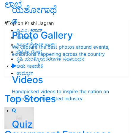
ಲಾಭ
ಯಶೋಗಾಥೆ
#Top on Krishi Jagran
ಪಿ.ಎಂ. ಕಿಸಾನ್
Photo Gallery
ಜೀವಾಮೃತ
ಕಿಸಾನ್ ಕ್ರೇಡಿಟ್ ಕಾರ್ಡ್
We capture the best photos around events,
ಬೆಳೆಗಳ ರೋಗ
exhibitions happening across the country
ಕೃಷಿ ಯಂತ್ರೋಪಕರಣಗಳ ಸಹಾಯಧನ
ಆಡು ಸಾಕಾಣಿಕೆ
ಉದ್ಯೋಗ
Videos
Handpicked videos to inspire the nation on
Top Stories
agriculture and related industry
Quiz