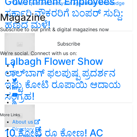
Government Employees
Take a quiz and test your agriculture knowledge
ಸರ್ಕಾರಿ ನೌಕರರಿಗೆ ಬಂಪರ್‌ ಸುದ್ದಿ:
Magazine
ಹಣದ ಮಳೆ!
Subscribe to our print & digital magazines now
Subscribe
We're social. Connect with us on:
Lalbagh Flower Show
ಲಾಲ್‌ಬಾಗ್ ಫಲಪುಷ್ಪ ಪ್ರದರ್ಶನ
ಇಷ್ಟು ಕೋಟಿ ರೂಪಾಯಿ ಆದಾಯ
ಸಂಗ್ರಹ!
More Links
About us
Directory
10 ಕೋಟಿ ರೂ ಕೋಣ! AC
Our Team