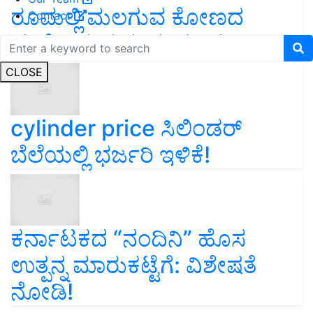
ರೂಮಲ್ಲಿ ಮಲಗುವ ಕೋಣದ
Contact
ಹುಬ್ಬೇರಿಸುವ ಸಂಗತಿಗಳಿವು!
CLOSE
cylinder price ಸಿಲಿಂಡರ್‌
ಬೆಲೆಯಲ್ಲಿ ಭರ್ಜರಿ ಇಳಿಕೆ!
ಕರ್ನಾಟಕದ “ನಂದಿನಿ” ಹೊಸ
ಉತ್ಪನ್ನ ಮಾರುಕಟ್ಟೆಗೆ: ವಿಶೇಷತೆ
ನೋಡಿ!