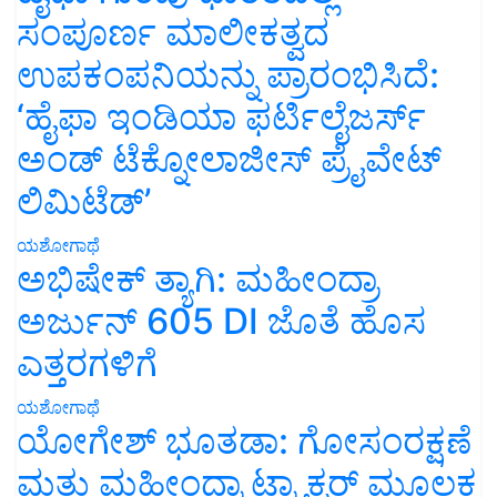
ಸಂಪೂರ್ಣ ಮಾಲೀಕತ್ವದ
ಉಪಕಂಪನಿಯನ್ನು ಪ್ರಾರಂಭಿಸಿದೆ:
‘ಹೈಫಾ ಇಂಡಿಯಾ ಫರ್ಟಿಲೈಜರ್ಸ್
ಅಂಡ್ ಟೆಕ್ನೋಲಾಜೀಸ್ ಪ್ರೈವೇಟ್
ಲಿಮಿಟೆಡ್’
ಯಶೋಗಾಥೆ
ಅಭಿಷೇಕ್ ತ್ಯಾಗಿ: ಮಹೀಂದ್ರಾ
ಅರ್ಜುನ್ 605 DI ಜೊತೆ ಹೊಸ
ಎತ್ತರಗಳಿಗೆ
ಯಶೋಗಾಥೆ
ಯೋಗೇಶ್ ಭೂತಡಾ: ಗೋಸಂರಕ್ಷಣೆ
ಮತ್ತು ಮಹೀಂದ್ರಾ ಟ್ರ್ಯಾಕ್ಟರ್ ಮೂಲಕ