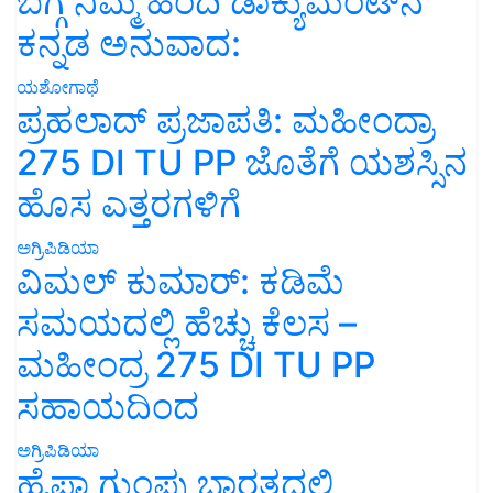
ಬಗ್ಗೆ ನಿಮ್ಮ ಹಿಂದಿ ಡಾಕ್ಯುಮೆಂಟ್‌ನ
ಕನ್ನಡ ಅನುವಾದ:
ಯಶೋಗಾಥೆ
ಪ್ರಹಲಾದ್ ಪ್ರಜಾಪತಿ: ಮಹೀಂದ್ರಾ
275 DI TU PP ಜೊತೆಗೆ ಯಶಸ್ಸಿನ
ಹೊಸ ಎತ್ತರಗಳಿಗೆ
ಅಗ್ರಿಪಿಡಿಯಾ
ವಿಮಲ್ ಕುಮಾರ್: ಕಡಿಮೆ
ಸಮಯದಲ್ಲಿ ಹೆಚ್ಚು ಕೆಲಸ –
ಮಹೀಂದ್ರ 275 DI TU PP
ಸಹಾಯದಿಂದ
ಅಗ್ರಿಪಿಡಿಯಾ
ಹೈಫಾ ಗುಂಪು ಭಾರತದಲ್ಲಿ