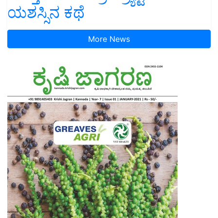
ಯಶಸ್ಸಿನ ಕಥೆ
More News