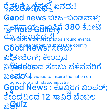
ರೈತರಿಗೆ ಒಳ್ಳೆಸುದ್ದಿ ಏನದು!
ಯಶೋಗಾಥೆ
Good news ಬೀಜ-ಬಂಡವಾಳ;
ಸ್ವ-ಸಹಾಯ ಗುಂಪಿಗೆ 380 ಕೋಟಿ
Photo Gallery
ರೂ ಸಹಾಯಧನ!
We capture the best photos around events,
exhibitions happening across the country
Good News: ಸೆಣಬು
ಪ್ಯಾಕೇಜಿಂಗ್‌; ಕೇಂದ್ರದ
ನಿರ್ಧಾರದಿಂದ ಸೆಣಬು ಬೆಳೆವವರಿಗೆ
Videos
ಬಂಪರ್‌ !
Handpicked videos to inspire the nation on
agriculture and related industry
Good News : ಕೊಬ್ಬರಿಗೆ ಬಂಪರ್‌;
ಕೇಂದ್ರದಿಂದ 12 ಸಾವಿರ ಬೆಂಬಲ
Quiz
ಬೆಲೆ!