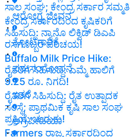
ಸಾಲ ಸಂಘ; ಕೇಂದ್ರ ಸರ್ಕಾರ ಸಮ್ಮತಿ
ಆರೋಗ್ಯ ಜೀವನ
ಕೇಂದ್ರ ಸರ್ಕಾರದಿಂದ ಕೃಷಿಕರಿಗೆ
ಸಿಹಿಸುದ್ದಿ: ನ್ಯಾನೊ ಲಿಕ್ವಿಡ್‌ ಡಿಎಪಿ
ತೋಟಗಾರಿಕೆ
ರಸಗೊಬ್ಬರ ಪರಿಚಯ!
Buffalo Milk Price Hike:
ಪಶುಸಂಗೋಪನೆ
ರೈತರಿಗೆ ಸಿಹಿಸುದ್ದಿ: ಎಮ್ಮೆ ಹಾಲಿಗೆ
9.25 ರೂ. ನಿಗದಿ!
ಇತರೆ
ರೈತರಿಗೆ ಸಿಹಿಸುದ್ದಿ: ರೈತ ಉತ್ಪಾದಕ
ಸಂಸ್ಥೆ; ಪ್ರಾಥಮಿಕ ಕೃಷಿ ಸಾಲ ಸಂಘ
ಪ್ರಕ್ರಿಯೆ ಚುರುಕು!
ಅಗ್ರಿಪೀಡಿಯಾ
Farmers ರಾಜ್ಯ ಸರ್ಕಾರದಿಂದ