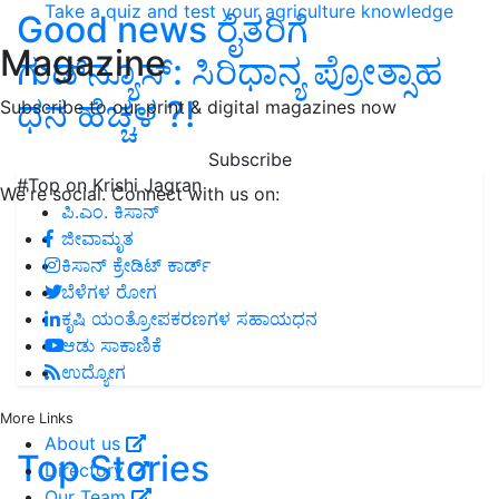
Take a quiz and test your agriculture knowledge
Good news ರೈತರಿಗೆ
Magazine
ಗುಡ್‌ನ್ಯೂಸ್‌: ಸಿರಿಧಾನ್ಯ ಪ್ರೋತ್ಸಾಹ
ಧನ ಹೆಚ್ಚಳ ?!
Subscribe to our print & digital magazines now
Subscribe
#Top on Krishi Jagran
We're social. Connect with us on:
ಪಿ.ಎಂ. ಕಿಸಾನ್
ಜೀವಾಮೃತ
ಕಿಸಾನ್ ಕ್ರೇಡಿಟ್ ಕಾರ್ಡ್
ಬೆಳೆಗಳ ರೋಗ
ಕೃಷಿ ಯಂತ್ರೋಪಕರಣಗಳ ಸಹಾಯಧನ
ಆಡು ಸಾಕಾಣಿಕೆ
ಉದ್ಯೋಗ
More Links
About us
Top Stories
Directory
Our Team