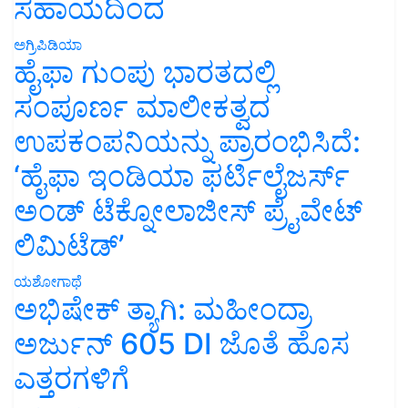
ಸಹಾಯದಿಂದ
ಅಗ್ರಿಪಿಡಿಯಾ
ಹೈಫಾ ಗುಂಪು ಭಾರತದಲ್ಲಿ
ಸಂಪೂರ್ಣ ಮಾಲೀಕತ್ವದ
ಉಪಕಂಪನಿಯನ್ನು ಪ್ರಾರಂಭಿಸಿದೆ:
‘ಹೈಫಾ ಇಂಡಿಯಾ ಫರ್ಟಿಲೈಜರ್ಸ್
ಅಂಡ್ ಟೆಕ್ನೋಲಾಜೀಸ್ ಪ್ರೈವೇಟ್
ಲಿಮಿಟೆಡ್’
ಯಶೋಗಾಥೆ
ಅಭಿಷೇಕ್ ತ್ಯಾಗಿ: ಮಹೀಂದ್ರಾ
ಅರ್ಜುನ್ 605 DI ಜೊತೆ ಹೊಸ
ಎತ್ತರಗಳಿಗೆ