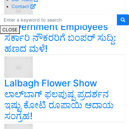
Contact
Government Employees
CLOSE
ಸರ್ಕಾರಿ ನೌಕರರಿಗೆ ಬಂಪರ್‌ ಸುದ್ದಿ:
ಹಣದ ಮಳೆ!
Lalbagh Flower Show
ಲಾಲ್‌ಬಾಗ್ ಫಲಪುಷ್ಪ ಪ್ರದರ್ಶನ
ಇಷ್ಟು ಕೋಟಿ ರೂಪಾಯಿ ಆದಾಯ
ಸಂಗ್ರಹ!