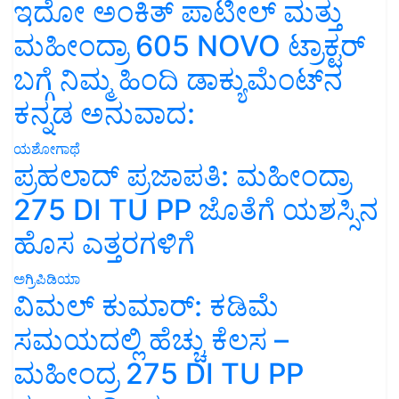
ಇದೋ ಅಂಕಿತ್ ಪಾಟೀಲ್ ಮತ್ತು
ಮಹೀಂದ್ರಾ 605 NOVO ಟ್ರಾಕ್ಟರ್
ಬಗ್ಗೆ ನಿಮ್ಮ ಹಿಂದಿ ಡಾಕ್ಯುಮೆಂಟ್‌ನ
ಕನ್ನಡ ಅನುವಾದ:
ಯಶೋಗಾಥೆ
ಪ್ರಹಲಾದ್ ಪ್ರಜಾಪತಿ: ಮಹೀಂದ್ರಾ
275 DI TU PP ಜೊತೆಗೆ ಯಶಸ್ಸಿನ
ಹೊಸ ಎತ್ತರಗಳಿಗೆ
ಅಗ್ರಿಪಿಡಿಯಾ
ವಿಮಲ್ ಕುಮಾರ್: ಕಡಿಮೆ
ಸಮಯದಲ್ಲಿ ಹೆಚ್ಚು ಕೆಲಸ –
ಮಹೀಂದ್ರ 275 DI TU PP