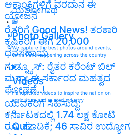
ಆಕಾಂಕ್ಷಿಗಳಿಗೆ ವರದಾನ ಈ
ಯಶೋಗಾಥೆ
ಯೋಜನೆ
ರೈತರಿಗೆ Good News! ತರಕಾರಿ
Photo Gallery
ಕೃಷಿಕರಿಗೆ ಈಗ 20,000
We capture the best photos around events,
ಧನಸಹಾಯ
exhibitions happening across the country
ಗುಡ್ನ್ಯೂಸ್: ರೈತರ ಕರೆಂಟ್ ಬಿಲ್
ಮನ್ನಾ: ಈ ಸರ್ಕಾರದ ಮಹತ್ವದ
Videos
ಘೋಷಣೆ..!
Handpicked videos to inspire the nation on
agriculture and related industry
ಯುವಕರಿಗೆ ಸಿಹಿಸುದ್ದಿ:
ಕರ್ನಾಟಕದಲ್ಲಿ 1.74 ಲಕ್ಷ ಕೋಟಿ
ರೂ. ಹೂಡಿಕೆ; 46 ಸಾವಿರ ಉದ್ಯೋಗ
Quiz