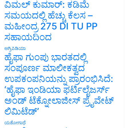
ವಿಮಲ್ ಕುಮಾರ್: ಕಡಿಮೆ
ಸಮಯದಲ್ಲಿ ಹೆಚ್ಚು ಕೆಲಸ –
ಮಹೀಂದ್ರ 275 DI TU PP
ಸಹಾಯದಿಂದ
ಅಗ್ರಿಪಿಡಿಯಾ
ಹೈಫಾ ಗುಂಪು ಭಾರತದಲ್ಲಿ
ಸಂಪೂರ್ಣ ಮಾಲೀಕತ್ವದ
ಉಪಕಂಪನಿಯನ್ನು ಪ್ರಾರಂಭಿಸಿದೆ:
‘ಹೈಫಾ ಇಂಡಿಯಾ ಫರ್ಟಿಲೈಜರ್ಸ್
ಅಂಡ್ ಟೆಕ್ನೋಲಾಜೀಸ್ ಪ್ರೈವೇಟ್
ಲಿಮಿಟೆಡ್’
ಯಶೋಗಾಥೆ