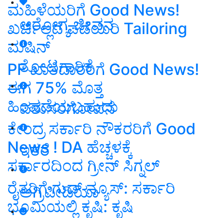
ಮಹಿಳೆಯರಿಗೆ Good News!
ಆರೋಗ್ಯ ಜೀವನ
ಖರ್ಚಿಲ್ಲದೆ ಪಡೆಯಿರಿ Tailoring
ಮಷಿನ್
ತೋಟಗಾರಿಕೆ
PF ಖಾತೆದಾರರಿಗೆ Good News!
ಈಗ 75% ಮೊತ್ತ
ಹಿಂಪಡೆಯಬಹುದು
ಪಶುಸಂಗೋಪನೆ
ಕೇಂದ್ರ ಸರ್ಕಾರಿ ನೌಕರರಿಗೆ Good
News ! DA ಹೆಚ್ಚಳಕ್ಕೆ
ಇತರೆ
ಸರ್ಕಾರದಿಂದ ಗ್ರೀನ್‌ ಸಿಗ್ನಲ್‌
ರೈತರಿಗೆ ಗುಡ್ ನ್ಯೂಸ್: ಸರ್ಕಾರಿ
ಅಗ್ರಿಪೀಡಿಯಾ
ಭೂಮಿಯಲ್ಲಿ ಕೃಷಿ: ಕೃಷಿ