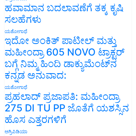
ಹವಾಮಾನ ಬದಲಾವಣೆಗೆ ತಕ್ಕ ಕೃಷಿ
ಸಲಹೆಗಳು
ಯಶೋಗಾಥೆ
ಇದೋ ಅಂಕಿತ್ ಪಾಟೀಲ್ ಮತ್ತು
ಮಹೀಂದ್ರಾ 605 NOVO ಟ್ರಾಕ್ಟರ್
ಬಗ್ಗೆ ನಿಮ್ಮ ಹಿಂದಿ ಡಾಕ್ಯುಮೆಂಟ್‌ನ
ಕನ್ನಡ ಅನುವಾದ:
ಯಶೋಗಾಥೆ
ಪ್ರಹಲಾದ್ ಪ್ರಜಾಪತಿ: ಮಹೀಂದ್ರಾ
275 DI TU PP ಜೊತೆಗೆ ಯಶಸ್ಸಿನ
ಹೊಸ ಎತ್ತರಗಳಿಗೆ
ಅಗ್ರಿಪಿಡಿಯಾ