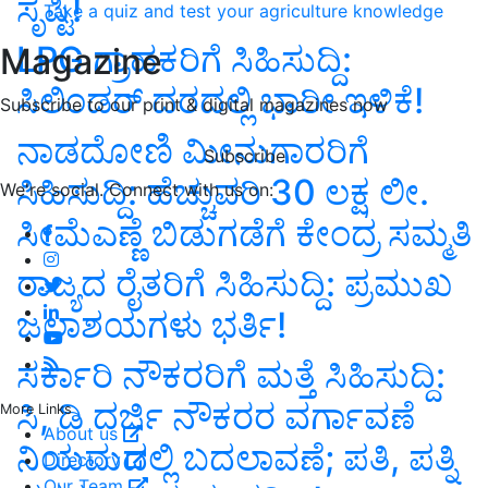
ಸೃಷ್ಟಿ!
Take a quiz and test your agriculture knowledge
LPG ಗ್ರಾಹಕರಿಗೆ ಸಿಹಿಸುದ್ದಿ:
Magazine
ಸಿಲಿಂಡರ್‌ ದರದಲ್ಲಿ ಭಾರೀ ಇಳಿಕೆ!
Subscribe to our print & digital magazines now
ನಾಡದೋಣಿ ಮೀನುಗಾರರಿಗೆ
Subscribe
ಸಿಹಿಸುದ್ದಿ: ಹೆಚ್ಚುವರಿ 30 ಲಕ್ಷ ಲೀ.
We're social. Connect with us on:
ಸೀಮೆಎಣ್ಣೆ ಬಿಡುಗಡೆಗೆ ಕೇಂದ್ರ ಸಮ್ಮತಿ
ರಾಜ್ಯದ ರೈತರಿಗೆ ಸಿಹಿಸುದ್ದಿ: ಪ್ರಮುಖ
ಜಲಾಶಯಗಳು ಭರ್ತಿ!
ಸರ್ಕಾರಿ ನೌಕರರಿಗೆ ಮತ್ತೆ ಸಿಹಿಸುದ್ದಿ:
ಸಿ, ಡಿ ದರ್ಜಿ ನೌಕರರ ವರ್ಗಾವಣೆ
More Links
About us
ನಿಯಮದಲ್ಲಿ ಬದಲಾವಣೆ; ಪತಿ, ಪತ್ನಿ
Directory
Our Team