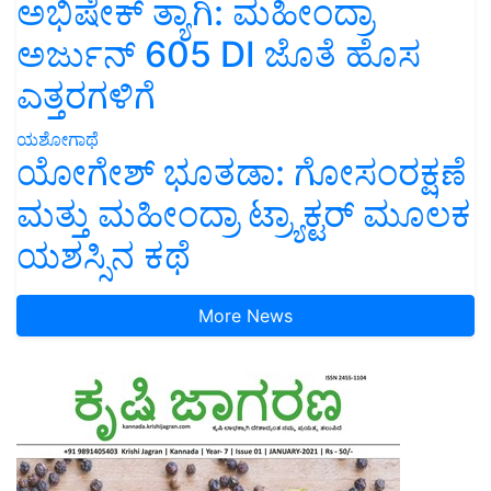
ಅಭಿಷೇಕ್ ತ್ಯಾಗಿ: ಮಹೀಂದ್ರಾ
ಅರ್ಜುನ್ 605 DI ಜೊತೆ ಹೊಸ
ಎತ್ತರಗಳಿಗೆ
ಯಶೋಗಾಥೆ
ಯೋಗೇಶ್ ಭೂತಡಾ: ಗೋಸಂರಕ್ಷಣೆ
ಮತ್ತು ಮಹೀಂದ್ರಾ ಟ್ರ್ಯಾಕ್ಟರ್ ಮೂಲಕ
ಯಶಸ್ಸಿನ ಕಥೆ
More News