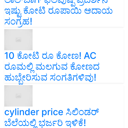
ಇಷ್ಟು ಕೋಟಿ ರೂಪಾಯಿ ಆದಾಯ
ಸಂಗ್ರಹ!
10 ಕೋಟಿ ರೂ ಕೋಣ! AC
ರೂಮಲ್ಲಿ ಮಲಗುವ ಕೋಣದ
ಹುಬ್ಬೇರಿಸುವ ಸಂಗತಿಗಳಿವು!
cylinder price ಸಿಲಿಂಡರ್‌
ಬೆಲೆಯಲ್ಲಿ ಭರ್ಜರಿ ಇಳಿಕೆ!