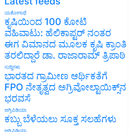
Latest feeds
ಯಶೋಗಾಥೆ
ಕೃಷಿಯಿಂದ 100 ಕೋಟಿ
ವಹಿವಾಟು: ಹೆಲಿಕಾಪ್ಟರ್ ನಂತರ
ಈಗ ವಿಮಾನದ ಮೂಲಕ ಕೃಷಿ ಕ್ರಾಂತಿ
ತರಲಿದ್ದಾರೆ ಡಾ. ರಾಜಾರಾಮ್ ತ್ರಿಪಾಠಿ
ಸುದ್ದಿಗಳು
ಭಾರತದ ಗ್ರಾಮೀಣ ಆರ್ಥಿಕತೆಗೆ
FPO ನೇತೃತ್ವದ ಅಗ್ರಿವೋಲ್ಟಾಯಿಕ್ಸ್‌ನ
ಭರವಸೆ
ಅಗ್ರಿಪಿಡಿಯಾ
ಕಬ್ಬು ಬೆಳೆಯಲು ಸೂಕ್ತ ಸಲಹೆಗಳು
ಅಗ್ರಿಪಿಡಿಯಾ