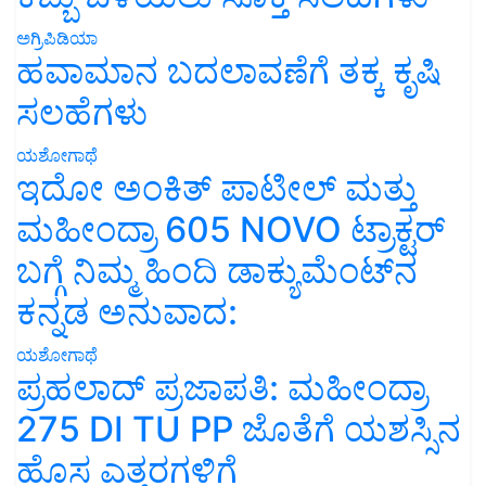
ಅಗ್ರಿಪಿಡಿಯಾ
ಹವಾಮಾನ ಬದಲಾವಣೆಗೆ ತಕ್ಕ ಕೃಷಿ
ಸಲಹೆಗಳು
ಯಶೋಗಾಥೆ
ಇದೋ ಅಂಕಿತ್ ಪಾಟೀಲ್ ಮತ್ತು
ಮಹೀಂದ್ರಾ 605 NOVO ಟ್ರಾಕ್ಟರ್
ಬಗ್ಗೆ ನಿಮ್ಮ ಹಿಂದಿ ಡಾಕ್ಯುಮೆಂಟ್‌ನ
ಕನ್ನಡ ಅನುವಾದ:
ಯಶೋಗಾಥೆ
ಪ್ರಹಲಾದ್ ಪ್ರಜಾಪತಿ: ಮಹೀಂದ್ರಾ
275 DI TU PP ಜೊತೆಗೆ ಯಶಸ್ಸಿನ
ಹೊಸ ಎತ್ತರಗಳಿಗೆ