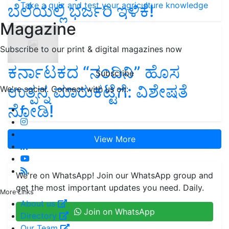
Take a quiz and test your agriculture knowledge
ಬೆಲೆಯಲ್ಲಿ ಭರ್ಜರಿ ಇಳಿಕೆ!
Magazine
Subscribe to our print & digital magazines now
ಕರ್ನಾಟಕದ “ನಂದಿನಿ” ಹೊಸ
Subscribe
ಉತ್ಪನ್ನ ಮಾರುಕಟ್ಟೆಗೆ: ವಿಶೇಷತೆ
We're social. Connect with us on:
ನೋಡಿ!
View More
We're on WhatsApp! Join our WhatsApp group and
get the most important updates you need. Daily.
More Links
About us
Join on WhatsApp
Directory
Our Team