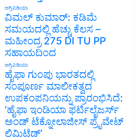
ಅಗ್ರಿಪಿಡಿಯಾ
ವಿಮಲ್ ಕುಮಾರ್: ಕಡಿಮೆ
ಸಮಯದಲ್ಲಿ ಹೆಚ್ಚು ಕೆಲಸ –
ಮಹೀಂದ್ರ 275 DI TU PP
ಸಹಾಯದಿಂದ
ಅಗ್ರಿಪಿಡಿಯಾ
ಹೈಫಾ ಗುಂಪು ಭಾರತದಲ್ಲಿ
ಸಂಪೂರ್ಣ ಮಾಲೀಕತ್ವದ
ಉಪಕಂಪನಿಯನ್ನು ಪ್ರಾರಂಭಿಸಿದೆ:
‘ಹೈಫಾ ಇಂಡಿಯಾ ಫರ್ಟಿಲೈಜರ್ಸ್
ಅಂಡ್ ಟೆಕ್ನೋಲಾಜೀಸ್ ಪ್ರೈವೇಟ್
ಲಿಮಿಟೆಡ್’