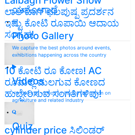
Lalbagh Flower Show
ಯಶೋಗಾಥೆ
ಲಾಲ್‌ಬಾಗ್ ಫಲಪುಷ್ಪ ಪ್ರದರ್ಶನ
ಇಷ್ಟು ಕೋಟಿ ರೂಪಾಯಿ ಆದಾಯ
ಸಂಗ್ರಹ!
Photo Gallery
We capture the best photos around events,
exhibitions happening across the country
10 ಕೋಟಿ ರೂ ಕೋಣ! AC
Videos
ರೂಮಲ್ಲಿ ಮಲಗುವ ಕೋಣದ
ಹುಬ್ಬೇರಿಸುವ ಸಂಗತಿಗಳಿವು!
Handpicked videos to inspire the nation on
agriculture and related industry
Quiz
cylinder price ಸಿಲಿಂಡರ್‌