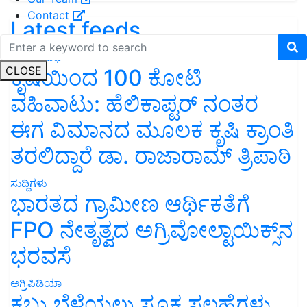
Contact
Latest feeds
ಯಶೋಗಾಥೆ
CLOSE
ಕೃಷಿಯಿಂದ 100 ಕೋಟಿ
ವಹಿವಾಟು: ಹೆಲಿಕಾಪ್ಟರ್ ನಂತರ
ಈಗ ವಿಮಾನದ ಮೂಲಕ ಕೃಷಿ ಕ್ರಾಂತಿ
ತರಲಿದ್ದಾರೆ ಡಾ. ರಾಜಾರಾಮ್ ತ್ರಿಪಾಠಿ
ಸುದ್ದಿಗಳು
ಭಾರತದ ಗ್ರಾಮೀಣ ಆರ್ಥಿಕತೆಗೆ
FPO ನೇತೃತ್ವದ ಅಗ್ರಿವೋಲ್ಟಾಯಿಕ್ಸ್‌ನ
ಭರವಸೆ
ಅಗ್ರಿಪಿಡಿಯಾ
ಕಬ್ಬು ಬೆಳೆಯಲು ಸೂಕ್ತ ಸಲಹೆಗಳು