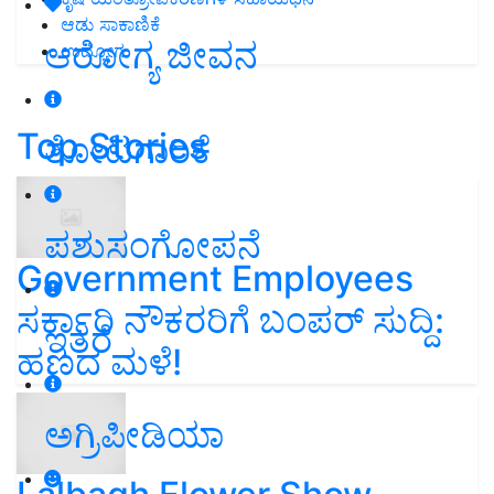
ಆಡು ಸಾಕಾಣಿಕೆ
ಆರೋಗ್ಯ ಜೀವನ
ಉದ್ಯೋಗ
Top Stories
ತೋಟಗಾರಿಕೆ
ಪಶುಸಂಗೋಪನೆ
Government Employees
ಸರ್ಕಾರಿ ನೌಕರರಿಗೆ ಬಂಪರ್‌ ಸುದ್ದಿ:
ಇತರೆ
ಹಣದ ಮಳೆ!
ಅಗ್ರಿಪೀಡಿಯಾ