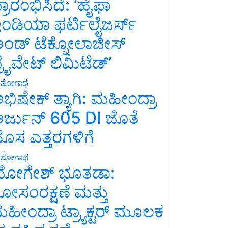
್ರಾರಂಭಿಸಿದೆ: ‘ಹೈಫಾ
ಂಡಿಯಾ ಫರ್ಟಿಲೈಜರ್ಸ್
ಂಡ್ ಟೆಕ್ನೋಲಾಜೀಸ್
್ರೈವೇಟ್ ಲಿಮಿಟೆಡ್’
ಶೋಗಾಥೆ
ಭಿಷೇಕ್ ತ್ಯಾಗಿ: ಮಹೀಂದ್ರಾ
ರ್ಜುನ್ 605 DI ಜೊತೆ
ೊಸ ಎತ್ತರಗಳಿಗೆ
ಶೋಗಾಥೆ
ೋಗೇಶ್ ಭೂತಡಾ:
ೋಸಂರಕ್ಷಣೆ ಮತ್ತು
ಹೀಂದ್ರಾ ಟ್ರ್ಯಾಕ್ಟರ್ ಮೂಲಕ