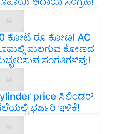
ೂಪಾಯಿ ಆದಾಯ ಸಂಗ್ರಹ!
0 ಕೋಟಿ ರೂ ಕೋಣ! AC
ೂಮಲ್ಲಿ ಮಲಗುವ ಕೋಣದ
ುಬ್ಬೇರಿಸುವ ಸಂಗತಿಗಳಿವು!
ylinder price ಸಿಲಿಂಡರ್‌
ೆಲೆಯಲ್ಲಿ ಭರ್ಜರಿ ಇಳಿಕೆ!