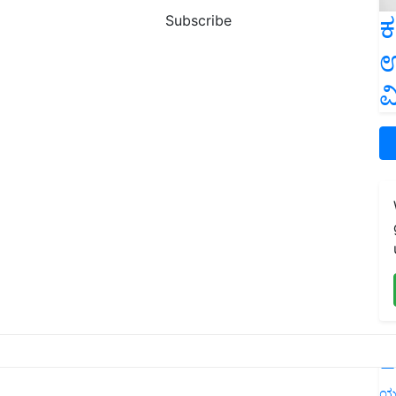
ಕ
Subscribe
ಉ
ವ
L
ಯ