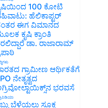
ೃಷಿಯಿಂದ 100 ಕೋಟಿ
ಹಿವಾಟು: ಹೆಲಿಕಾಪ್ಟರ್
ಂತರ ಈಗ ವಿಮಾನದ
ೂಲಕ ಕೃಷಿ ಕ್ರಾಂತಿ
ರಲಿದ್ದಾರೆ ಡಾ. ರಾಜಾರಾಮ್
್ರಿಪಾಠಿ
್ದಿಗಳು
ಾರತದ ಗ್ರಾಮೀಣ ಆರ್ಥಿಕತೆಗೆ
PO ನೇತೃತ್ವದ
ಗ್ರಿವೋಲ್ಟಾಯಿಕ್ಸ್‌ನ ಭರವಸೆ
್ರಿಪಿಡಿಯಾ
ಬ್ಬು ಬೆಳೆಯಲು ಸೂಕ್ತ