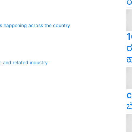
ರ
ns happening across the country
1
ರ
ಹ
e and related industry
c
ಬ