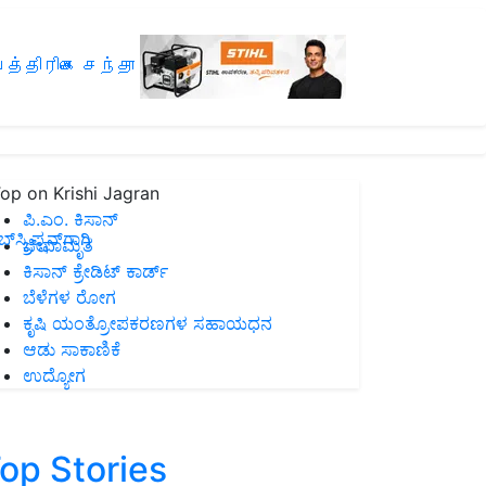
த்திரிகை சந்தா
op on Krishi Jagran
ಪಿ.ಎಂ. ಕಿಸಾನ್
ಸ್ಕ್ರಿಪ್ಷನ್‌ಗಾಗಿ
ಜೀವಾಮೃತ
ಕಿಸಾನ್ ಕ್ರೇಡಿಟ್ ಕಾರ್ಡ್
ಬೆಳೆಗಳ ರೋಗ
ಕೃಷಿ ಯಂತ್ರೋಪಕರಣಗಳ ಸಹಾಯಧನ
ಆಡು ಸಾಕಾಣಿಕೆ
ಉದ್ಯೋಗ
op Stories