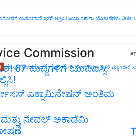
ಂಗೋಪನೆ
ಯಶೋಗಾಥೆ
ಇತರೆ
ಅಗ್ರಿಪೀಡಿಯಾ
ಸರ್ಕಾರಿ ಯೋಜನೆಗಳು
Quiz
ப
rvice Commission
#T
 67 ಹುದ್ದೆಗಳಿಗೆ ಯುಪಿಎಸ್ಸಿ
4
ಪಶುಸಂಗೋಪನೆ
ಯಶೋಗಾಥೆ
ಸರ್ಕಾರಿ ಯೋಜನೆಗಳು
ಇತರೆ
ಮ್ಯಾಗಜಿನ್‌ ಸಬ್‌
ಿಸಿ!
ಸರ್ವೀಸಸ್ ಎಕ್ಸಾಮಿನೇಷನ್ ಅಂತಿಮ
ಮಿ ಮತ್ತು ನೇವಲ್ ಅಕಾಡೆಮಿ
ಘೋಷಣೆ
T