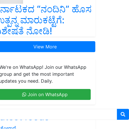
ರ್ನಾಟಕದ “ನಂದಿನಿ” ಹೊಸ
ತ್ಪನ್ನ ಮಾರುಕಟ್ಟೆಗೆ:
ಿಶೇಷತೆ ನೋಡಿ!
View More
We're on WhatsApp! Join our WhatsApp
group and get the most important
updates you need. Daily.
Join on WhatsApp
atest feeds
ಶೋಗಾಥೆ