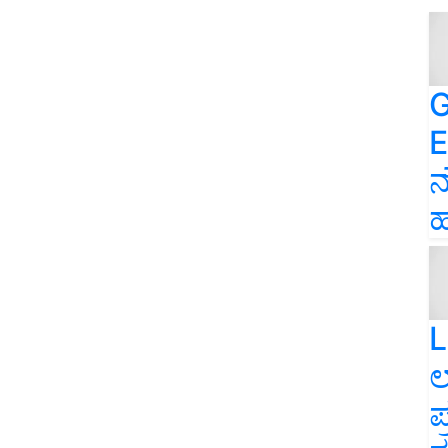
G
E
ನ
ಹ
L
ಲ
ಪ