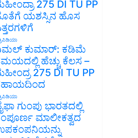
ಹೀಂದ್ರಾ 275 DI TU PP
ೊತೆಗೆ ಯಶಸ್ಸಿನ ಹೊಸ
ತ್ತರಗಳಿಗೆ
್ರಿಪಿಡಿಯಾ
ಿಮಲ್ ಕುಮಾರ್: ಕಡಿಮೆ
ಮಯದಲ್ಲಿ ಹೆಚ್ಚು ಕೆಲಸ –
ಹೀಂದ್ರ 275 DI TU PP
ಸಹಾಯದಿಂದ
್ರಿಪಿಡಿಯಾ
ೈಫಾ ಗುಂಪು ಭಾರತದಲ್ಲಿ
ಂಪೂರ್ಣ ಮಾಲೀಕತ್ವದ
ಪಕಂಪನಿಯನ್ನು