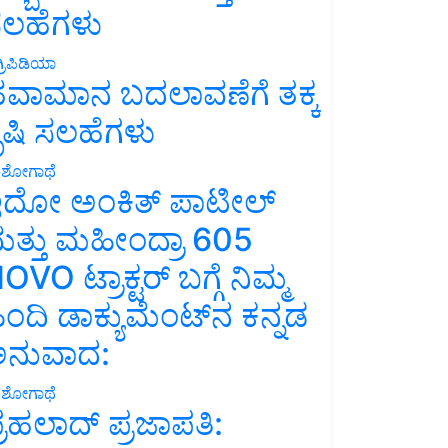
ಲಹೆಗಳು
್ರಿಪಿಡಿಯಾ
ವಾಮಾನ ಬದಲಾವಣೆಗೆ ತಕ್ಕ
ೃಷಿ ಸಲಹೆಗಳು
ಶೋಗಾಥೆ
ದೋ ಅಂಕಿತ್ ಪಾಟೀಲ್
ತ್ತು ಮಹೀಂದ್ರಾ 605
OVO ಟ್ರಾಕ್ಟರ್ ಬಗ್ಗೆ ನಿಮ್ಮ
ಿಂದಿ ಡಾಕ್ಯುಮೆಂಟ್‌ನ ಕನ್ನಡ
ನುವಾದ:
ಶೋಗಾಥೆ
್ರಹಲಾದ್ ಪ್ರಜಾಪತಿ: