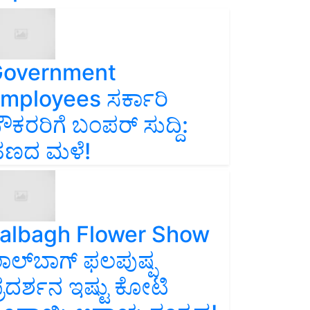
overnment
mployees ಸರ್ಕಾರಿ
ೌಕರರಿಗೆ ಬಂಪರ್‌ ಸುದ್ದಿ:
ಣದ ಮಳೆ!
albagh Flower Show
ಾಲ್‌ಬಾಗ್ ಫಲಪುಷ್ಪ
್ರದರ್ಶನ ಇಷ್ಟು ಕೋಟಿ