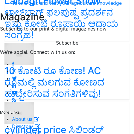
Lalbagh Flower Show
Take a quiz and test your agriculture knowledge
ಲಾಲ್‌ಬಾಗ್ ಫಲಪುಷ್ಪ ಪ್ರದರ್ಶನ
Magazine
ಇಷ್ಟು ಕೋಟಿ ರೂಪಾಯಿ ಆದಾಯ
Subscribe to our print & digital magazines now
ಸಂಗ್ರಹ!
Subscribe
We're social. Connect with us on:
10 ಕೋಟಿ ರೂ ಕೋಣ! AC
ರೂಮಲ್ಲಿ ಮಲಗುವ ಕೋಣದ
ಹುಬ್ಬೇರಿಸುವ ಸಂಗತಿಗಳಿವು!
More Links
About us
Directory
cylinder price ಸಿಲಿಂಡರ್‌
Our Team