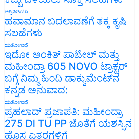
ಅಗ್ರಿಪಿಡಿಯಾ
ಹವಾಮಾನ ಬದಲಾವಣೆಗೆ ತಕ್ಕ ಕೃಷಿ
ಸಲಹೆಗಳು
ಯಶೋಗಾಥೆ
ಇದೋ ಅಂಕಿತ್ ಪಾಟೀಲ್ ಮತ್ತು
ಮಹೀಂದ್ರಾ 605 NOVO ಟ್ರಾಕ್ಟರ್
ಬಗ್ಗೆ ನಿಮ್ಮ ಹಿಂದಿ ಡಾಕ್ಯುಮೆಂಟ್‌ನ
ಕನ್ನಡ ಅನುವಾದ:
ಯಶೋಗಾಥೆ
ಪ್ರಹಲಾದ್ ಪ್ರಜಾಪತಿ: ಮಹೀಂದ್ರಾ
275 DI TU PP ಜೊತೆಗೆ ಯಶಸ್ಸಿನ
ಹೊಸ ಎತ್ತರಗಳಿಗೆ