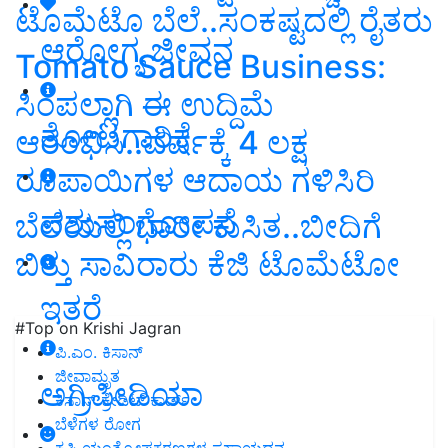
ಟೊಮೆಟೊ ಬೆಲೆ..ಸಂಕಷ್ಟದಲ್ಲಿ ರೈತರು
ಆರೋಗ್ಯ ಜೀವನ
Tomato Sauce Business:
ಸಿಂಪಲ್ಲಾಗಿ ಈ ಉದ್ದಿಮೆ
ತೋಟಗಾರಿಕೆ
ಆರಂಭಿಸಿ..ವರ್ಷಕ್ಕೆ 4 ಲಕ್ಷ
ರೂಪಾಯಿಗಳ ಆದಾಯ ಗಳಿಸಿರಿ
ಪಶುಸಂಗೋಪನೆ
ಬೆಲೆಯಲ್ಲಿ ಭಾರೀ ಕುಸಿತ..ಬೀದಿಗೆ
ಬಿತ್ತು ಸಾವಿರಾರು ಕೆಜಿ ಟೊಮೆಟೋ
ಇತರೆ
#Top on Krishi Jagran
ಪಿ.ಎಂ. ಕಿಸಾನ್
ಜೀವಾಮೃತ
ಅಗ್ರಿಪೀಡಿಯಾ
ಕಿಸಾನ್ ಕ್ರೇಡಿಟ್ ಕಾರ್ಡ್
ಬೆಳೆಗಳ ರೋಗ
ಕೃಷಿ ಯಂತ್ರೋಪಕರಣಗಳ ಸಹಾಯಧನ