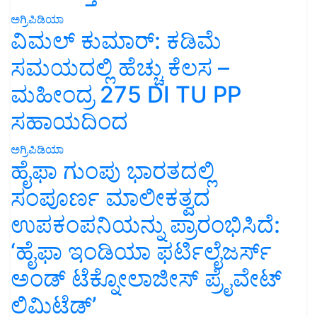
ಅಗ್ರಿಪಿಡಿಯಾ
ವಿಮಲ್ ಕುಮಾರ್: ಕಡಿಮೆ
ಸಮಯದಲ್ಲಿ ಹೆಚ್ಚು ಕೆಲಸ –
ಮಹೀಂದ್ರ 275 DI TU PP
ಸಹಾಯದಿಂದ
ಅಗ್ರಿಪಿಡಿಯಾ
ಹೈಫಾ ಗುಂಪು ಭಾರತದಲ್ಲಿ
ಸಂಪೂರ್ಣ ಮಾಲೀಕತ್ವದ
ಉಪಕಂಪನಿಯನ್ನು ಪ್ರಾರಂಭಿಸಿದೆ:
‘ಹೈಫಾ ಇಂಡಿಯಾ ಫರ್ಟಿಲೈಜರ್ಸ್
ಅಂಡ್ ಟೆಕ್ನೋಲಾಜೀಸ್ ಪ್ರೈವೇಟ್
ಲಿಮಿಟೆಡ್’