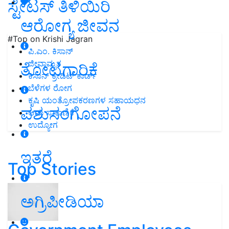
ಸ್ಟೇಟಸ್‌ ತಿಳಿಯಿರಿ
ಆರೋಗ್ಯ ಜೀವನ
#Top on Krishi Jagran
ಪಿ.ಎಂ. ಕಿಸಾನ್
ಜೀವಾಮೃತ
ತೋಟಗಾರಿಕೆ
ಕಿಸಾನ್ ಕ್ರೇಡಿಟ್ ಕಾರ್ಡ್
ಬೆಳೆಗಳ ರೋಗ
ಕೃಷಿ ಯಂತ್ರೋಪಕರಣಗಳ ಸಹಾಯಧನ
ಪಶುಸಂಗೋಪನೆ
ಆಡು ಸಾಕಾಣಿಕೆ
ಉದ್ಯೋಗ
ಇತರೆ
Top Stories
ಅಗ್ರಿಪೀಡಿಯಾ