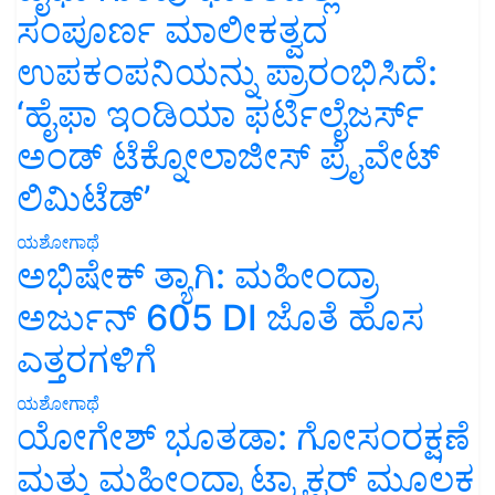
ಸಂಪೂರ್ಣ ಮಾಲೀಕತ್ವದ
ಉಪಕಂಪನಿಯನ್ನು ಪ್ರಾರಂಭಿಸಿದೆ:
‘ಹೈಫಾ ಇಂಡಿಯಾ ಫರ್ಟಿಲೈಜರ್ಸ್
ಅಂಡ್ ಟೆಕ್ನೋಲಾಜೀಸ್ ಪ್ರೈವೇಟ್
ಲಿಮಿಟೆಡ್’
ಯಶೋಗಾಥೆ
ಅಭಿಷೇಕ್ ತ್ಯಾಗಿ: ಮಹೀಂದ್ರಾ
ಅರ್ಜುನ್ 605 DI ಜೊತೆ ಹೊಸ
ಎತ್ತರಗಳಿಗೆ
ಯಶೋಗಾಥೆ
ಯೋಗೇಶ್ ಭೂತಡಾ: ಗೋಸಂರಕ್ಷಣೆ
ಮತ್ತು ಮಹೀಂದ್ರಾ ಟ್ರ್ಯಾಕ್ಟರ್ ಮೂಲಕ