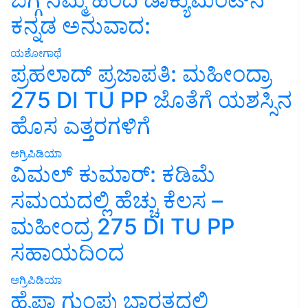
ಕನ್ನಡ ಅನುವಾದ:
ಯಶೋಗಾಥೆ
ಪ್ರಹಲಾದ್ ಪ್ರಜಾಪತಿ: ಮಹೀಂದ್ರಾ
275 DI TU PP ಜೊತೆಗೆ ಯಶಸ್ಸಿನ
ಹೊಸ ಎತ್ತರಗಳಿಗೆ
ಅಗ್ರಿಪಿಡಿಯಾ
ವಿಮಲ್ ಕುಮಾರ್: ಕಡಿಮೆ
ಸಮಯದಲ್ಲಿ ಹೆಚ್ಚು ಕೆಲಸ –
ಮಹೀಂದ್ರ 275 DI TU PP
ಸಹಾಯದಿಂದ
ಅಗ್ರಿಪಿಡಿಯಾ
ಹೈಫಾ ಗುಂಪು ಭಾರತದಲ್ಲಿ