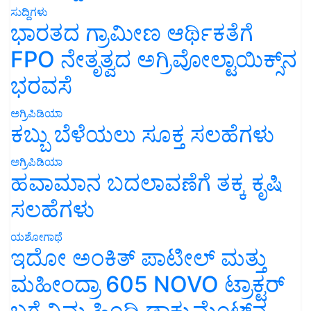
ಸುದ್ದಿಗಳು
ಭಾರತದ ಗ್ರಾಮೀಣ ಆರ್ಥಿಕತೆಗೆ
FPO ನೇತೃತ್ವದ ಅಗ್ರಿವೋಲ್ಟಾಯಿಕ್ಸ್‌ನ
ಭರವಸೆ
ಅಗ್ರಿಪಿಡಿಯಾ
ಕಬ್ಬು ಬೆಳೆಯಲು ಸೂಕ್ತ ಸಲಹೆಗಳು
ಅಗ್ರಿಪಿಡಿಯಾ
ಹವಾಮಾನ ಬದಲಾವಣೆಗೆ ತಕ್ಕ ಕೃಷಿ
ಸಲಹೆಗಳು
ಯಶೋಗಾಥೆ
ಇದೋ ಅಂಕಿತ್ ಪಾಟೀಲ್ ಮತ್ತು
ಮಹೀಂದ್ರಾ 605 NOVO ಟ್ರಾಕ್ಟರ್
ಬಗ್ಗೆ ನಿಮ್ಮ ಹಿಂದಿ ಡಾಕ್ಯುಮೆಂಟ್‌ನ