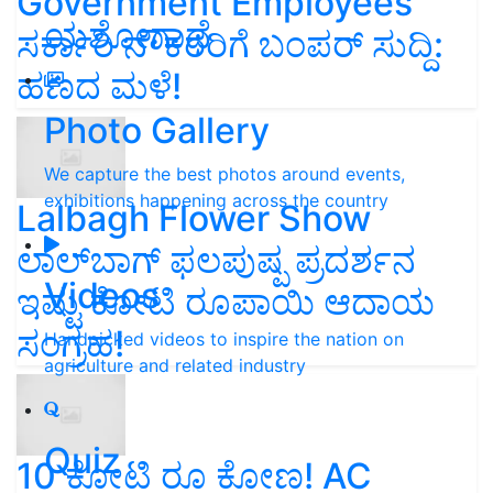
Government Employees
ಯಶೋಗಾಥೆ
ಸರ್ಕಾರಿ ನೌಕರರಿಗೆ ಬಂಪರ್‌ ಸುದ್ದಿ:
ಹಣದ ಮಳೆ!
Photo Gallery
We capture the best photos around events,
exhibitions happening across the country
Lalbagh Flower Show
ಲಾಲ್‌ಬಾಗ್ ಫಲಪುಷ್ಪ ಪ್ರದರ್ಶನ
Videos
ಇಷ್ಟು ಕೋಟಿ ರೂಪಾಯಿ ಆದಾಯ
ಸಂಗ್ರಹ!
Handpicked videos to inspire the nation on
agriculture and related industry
Quiz
10 ಕೋಟಿ ರೂ ಕೋಣ! AC