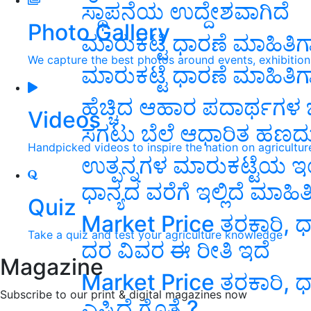
ಸ್ಥಾಪನೆಯ ಉದ್ದೇಶವಾಗಿದೆ
Photo Gallery
ಮಾರುಕಟ್ಟೆ ಧಾರಣೆ ಮಾಹಿತಿಗಾಗಿ
We capture the best photos around events, exhibitio
ಮಾರುಕಟ್ಟೆ ಧಾರಣೆ ಮಾಹಿತಿಗಾಗಿ
ಹೆಚ್ಚಿದ ಆಹಾರ ಪದಾರ್ಥಗಳ ಬೆ
Videos
ಸಗಟು ಬೆಲೆ ಆಧಾರಿತ ಹಣದು
Handpicked videos to inspire the nation on agricultur
ಉತ್ಪನ್ನಗಳ ಮಾರುಕಟ್ಟೆಯ 
ಧಾನ್ಯದ ವರೆಗೆ ಇಲ್ಲಿದೆ ಮಾಹಿತ
Quiz
Market Price ತರಕಾರಿ, ಧ
Take a quiz and test your agriculture knowledge
ದರ ವಿವರ ಈ ರೀತಿ ಇದೆ
Magazine
Market Price ತರಕಾರಿ, ಧ
Subscribe to our print & digital magazines now
ಎಷ್ಟಿದೆ ಗೊತ್ತೆ ?