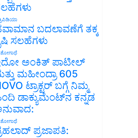
ಲಹೆಗಳು
್ರಿಪಿಡಿಯಾ
ವಾಮಾನ ಬದಲಾವಣೆಗೆ ತಕ್ಕ
ೃಷಿ ಸಲಹೆಗಳು
ಶೋಗಾಥೆ
ದೋ ಅಂಕಿತ್ ಪಾಟೀಲ್
ತ್ತು ಮಹೀಂದ್ರಾ 605
OVO ಟ್ರಾಕ್ಟರ್ ಬಗ್ಗೆ ನಿಮ್ಮ
ಿಂದಿ ಡಾಕ್ಯುಮೆಂಟ್‌ನ ಕನ್ನಡ
ನುವಾದ:
ಶೋಗಾಥೆ
್ರಹಲಾದ್ ಪ್ರಜಾಪತಿ: