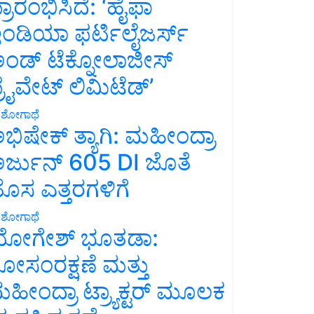
್ರಾರಂಭಿಸಿದೆ: ‘ಹೈಫಾ
ಂಡಿಯಾ ಫರ್ಟಿಲೈಜರ್ಸ್
ಂಡ್ ಟೆಕ್ನೋಲಾಜೀಸ್
್ರೈವೇಟ್ ಲಿಮಿಟೆಡ್’
ಶೋಗಾಥೆ
ಭಿಷೇಕ್ ತ್ಯಾಗಿ: ಮಹೀಂದ್ರಾ
ರ್ಜುನ್ 605 DI ಜೊತೆ
ೊಸ ಎತ್ತರಗಳಿಗೆ
ಶೋಗಾಥೆ
ೋಗೇಶ್ ಭೂತಡಾ:
ೋಸಂರಕ್ಷಣೆ ಮತ್ತು
ಹೀಂದ್ರಾ ಟ್ರ್ಯಾಕ್ಟರ್ ಮೂಲಕ