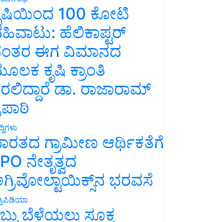
ೃಷಿಯಿಂದ 100 ಕೋಟಿ
ಹಿವಾಟು: ಹೆಲಿಕಾಪ್ಟರ್
ಂತರ ಈಗ ವಿಮಾನದ
ೂಲಕ ಕೃಷಿ ಕ್ರಾಂತಿ
ರಲಿದ್ದಾರೆ ಡಾ. ರಾಜಾರಾಮ್
್ರಿಪಾಠಿ
್ದಿಗಳು
ಾರತದ ಗ್ರಾಮೀಣ ಆರ್ಥಿಕತೆಗೆ
PO ನೇತೃತ್ವದ
ಗ್ರಿವೋಲ್ಟಾಯಿಕ್ಸ್‌ನ ಭರವಸೆ
್ರಿಪಿಡಿಯಾ
ಬ್ಬು ಬೆಳೆಯಲು ಸೂಕ್ತ