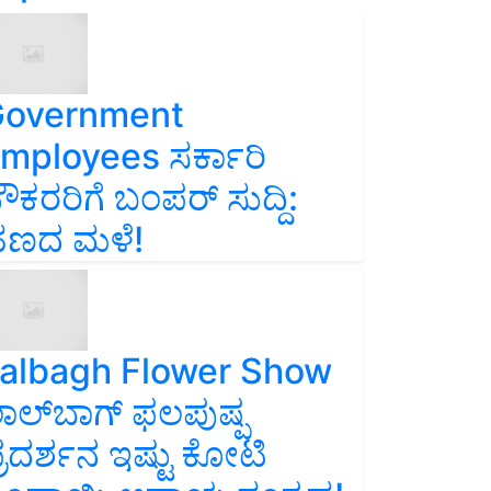
overnment
mployees ಸರ್ಕಾರಿ
ೌಕರರಿಗೆ ಬಂಪರ್‌ ಸುದ್ದಿ:
ಣದ ಮಳೆ!
albagh Flower Show
ಾಲ್‌ಬಾಗ್ ಫಲಪುಷ್ಪ
್ರದರ್ಶನ ಇಷ್ಟು ಕೋಟಿ