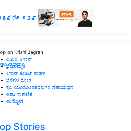
த்திரிகை சந்தா
op on Krishi Jagran
ಪಿ.ಎಂ. ಕಿಸಾನ್
ಸ್ಕ್ರಿಪ್ಷನ್‌ಗಾಗಿ
ಜೀವಾಮೃತ
ಕಿಸಾನ್ ಕ್ರೇಡಿಟ್ ಕಾರ್ಡ್
ಬೆಳೆಗಳ ರೋಗ
ಕೃಷಿ ಯಂತ್ರೋಪಕರಣಗಳ ಸಹಾಯಧನ
ಆಡು ಸಾಕಾಣಿಕೆ
ಉದ್ಯೋಗ
op Stories