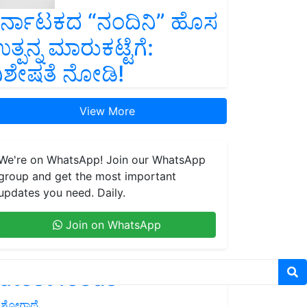
ರ್ನಾಟಕದ “ನಂದಿನಿ” ಹೊಸ
ತ್ಪನ್ನ ಮಾರುಕಟ್ಟೆಗೆ:
ಿಶೇಷತೆ ನೋಡಿ!
View More
We're on WhatsApp! Join our WhatsApp
group and get the most important
updates you need. Daily.
Join on WhatsApp
atest feeds
ಶೋಗಾಥೆ