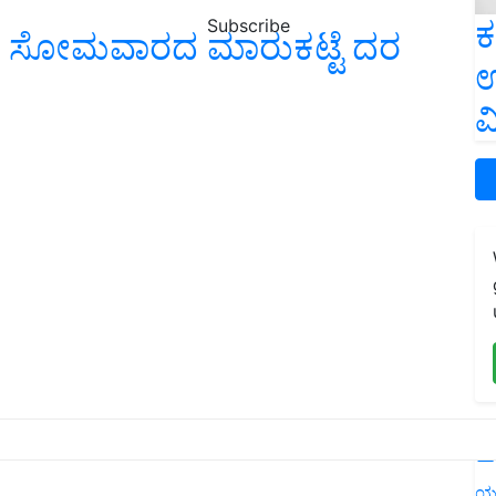
ಕ
Subscribe
ಗೆ ಸೋಮವಾರದ ಮಾರುಕಟ್ಟೆ ದರ
ಉ
ವ
L
ಯ