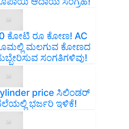
ೂಪಾಯಿ ಆದಾಯ ಸಂಗ್ರಹ!
0 ಕೋಟಿ ರೂ ಕೋಣ! AC
ೂಮಲ್ಲಿ ಮಲಗುವ ಕೋಣದ
ುಬ್ಬೇರಿಸುವ ಸಂಗತಿಗಳಿವು!
ylinder price ಸಿಲಿಂಡರ್‌
ೆಲೆಯಲ್ಲಿ ಭರ್ಜರಿ ಇಳಿಕೆ!