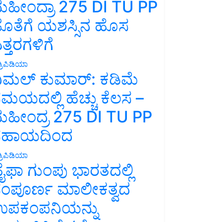
ಹೀಂದ್ರಾ 275 DI TU PP
ೊತೆಗೆ ಯಶಸ್ಸಿನ ಹೊಸ
ತ್ತರಗಳಿಗೆ
್ರಿಪಿಡಿಯಾ
ಿಮಲ್ ಕುಮಾರ್: ಕಡಿಮೆ
ಮಯದಲ್ಲಿ ಹೆಚ್ಚು ಕೆಲಸ –
ಹೀಂದ್ರ 275 DI TU PP
ಸಹಾಯದಿಂದ
್ರಿಪಿಡಿಯಾ
ೈಫಾ ಗುಂಪು ಭಾರತದಲ್ಲಿ
ಂಪೂರ್ಣ ಮಾಲೀಕತ್ವದ
ಪಕಂಪನಿಯನ್ನು