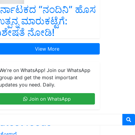
ರ್ನಾಟಕದ “ನಂದಿನಿ” ಹೊಸ
ತ್ಪನ್ನ ಮಾರುಕಟ್ಟೆಗೆ:
ಿಶೇಷತೆ ನೋಡಿ!
View More
We're on WhatsApp! Join our WhatsApp
group and get the most important
updates you need. Daily.
Join on WhatsApp
atest feeds
ಶೋಗಾಥೆ