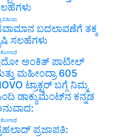
ಲಹೆಗಳು
್ರಿಪಿಡಿಯಾ
ವಾಮಾನ ಬದಲಾವಣೆಗೆ ತಕ್ಕ
ೃಷಿ ಸಲಹೆಗಳು
ಶೋಗಾಥೆ
ದೋ ಅಂಕಿತ್ ಪಾಟೀಲ್
ತ್ತು ಮಹೀಂದ್ರಾ 605
OVO ಟ್ರಾಕ್ಟರ್ ಬಗ್ಗೆ ನಿಮ್ಮ
ಿಂದಿ ಡಾಕ್ಯುಮೆಂಟ್‌ನ ಕನ್ನಡ
ನುವಾದ:
ಶೋಗಾಥೆ
್ರಹಲಾದ್ ಪ್ರಜಾಪತಿ: