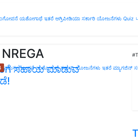
ಂಗೋಪನೆ
ಯಶೋಗಾಥೆ
ಇತರೆ
ಅಗ್ರಿಪೀಡಿಯಾ
ಸರ್ಕಾರಿ ಯೋಜನೆಗಳು
Quiz
ப
i NREGA
#T
ತರಿಗೆ ಸಹಾಯ ಮಾಡುವ
4
ಪಶುಸಂಗೋಪನೆ
ಯಶೋಗಾಥೆ
ಸರ್ಕಾರಿ ಯೋಜನೆಗಳು
ಇತರೆ
ಮ್ಯಾಗಜಿನ್‌ ಸಬ್‌
ಡೆ!
T