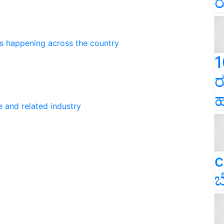
ರ
ns happening across the country
1
ರ
ಹ
e and related industry
c
ಬ