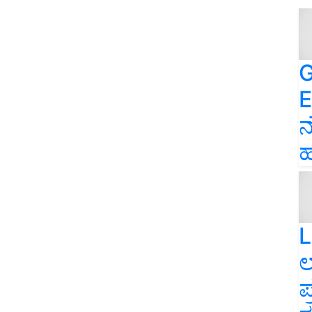
G
E
ನ
ಹ
L
ಲ
ಪ