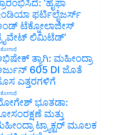
್ರಾರಂಭಿಸಿದೆ: ‘ಹೈಫಾ
ಂಡಿಯಾ ಫರ್ಟಿಲೈಜರ್ಸ್
ಂಡ್ ಟೆಕ್ನೋಲಾಜೀಸ್
್ರೈವೇಟ್ ಲಿಮಿಟೆಡ್’
ಶೋಗಾಥೆ
ಭಿಷೇಕ್ ತ್ಯಾಗಿ: ಮಹೀಂದ್ರಾ
ರ್ಜುನ್ 605 DI ಜೊತೆ
ೊಸ ಎತ್ತರಗಳಿಗೆ
ಶೋಗಾಥೆ
ೋಗೇಶ್ ಭೂತಡಾ:
ೋಸಂರಕ್ಷಣೆ ಮತ್ತು
ಹೀಂದ್ರಾ ಟ್ರ್ಯಾಕ್ಟರ್ ಮೂಲಕ