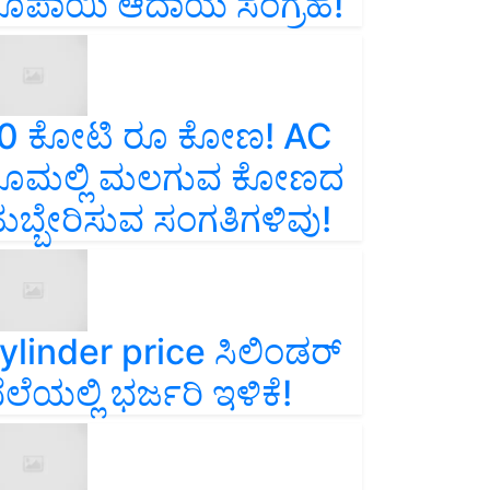
ೂಪಾಯಿ ಆದಾಯ ಸಂಗ್ರಹ!
0 ಕೋಟಿ ರೂ ಕೋಣ! AC
ೂಮಲ್ಲಿ ಮಲಗುವ ಕೋಣದ
ುಬ್ಬೇರಿಸುವ ಸಂಗತಿಗಳಿವು!
ylinder price ಸಿಲಿಂಡರ್‌
ೆಲೆಯಲ್ಲಿ ಭರ್ಜರಿ ಇಳಿಕೆ!