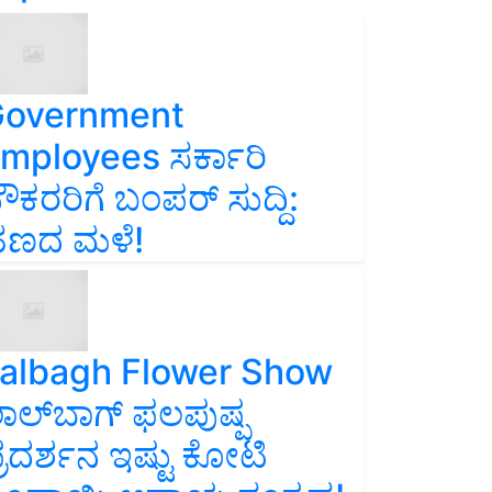
overnment
mployees ಸರ್ಕಾರಿ
ೌಕರರಿಗೆ ಬಂಪರ್‌ ಸುದ್ದಿ:
ಣದ ಮಳೆ!
albagh Flower Show
ಾಲ್‌ಬಾಗ್ ಫಲಪುಷ್ಪ
್ರದರ್ಶನ ಇಷ್ಟು ಕೋಟಿ