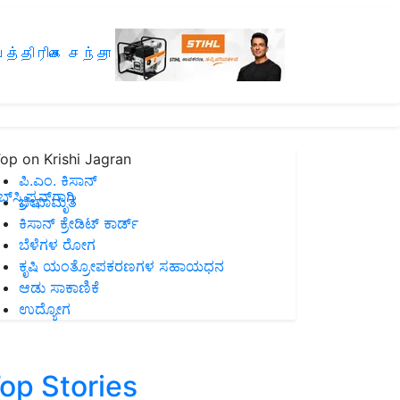
த்திரிகை சந்தா
op on Krishi Jagran
ಪಿ.ಎಂ. ಕಿಸಾನ್
ಸ್ಕ್ರಿಪ್ಷನ್‌ಗಾಗಿ
ಜೀವಾಮೃತ
ಕಿಸಾನ್ ಕ್ರೇಡಿಟ್ ಕಾರ್ಡ್
ಬೆಳೆಗಳ ರೋಗ
ಕೃಷಿ ಯಂತ್ರೋಪಕರಣಗಳ ಸಹಾಯಧನ
ಆಡು ಸಾಕಾಣಿಕೆ
ಉದ್ಯೋಗ
op Stories