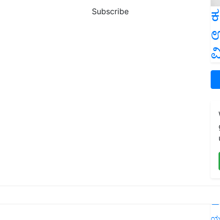
ಕ
Subscribe
ಉ
ವ
L
ಯ