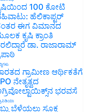
ೃಷಿಯಿಂದ 100 ಕೋಟಿ
ಹಿವಾಟು: ಹೆಲಿಕಾಪ್ಟರ್
ಂತರ ಈಗ ವಿಮಾನದ
ೂಲಕ ಕೃಷಿ ಕ್ರಾಂತಿ
ರಲಿದ್ದಾರೆ ಡಾ. ರಾಜಾರಾಮ್
್ರಿಪಾಠಿ
್ದಿಗಳು
ಾರತದ ಗ್ರಾಮೀಣ ಆರ್ಥಿಕತೆಗೆ
PO ನೇತೃತ್ವದ
ಗ್ರಿವೋಲ್ಟಾಯಿಕ್ಸ್‌ನ ಭರವಸೆ
್ರಿಪಿಡಿಯಾ
ಬ್ಬು ಬೆಳೆಯಲು ಸೂಕ್ತ