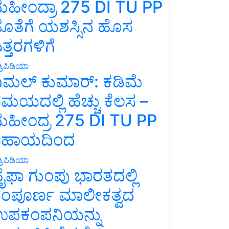
ಹೀಂದ್ರಾ 275 DI TU PP
ೊತೆಗೆ ಯಶಸ್ಸಿನ ಹೊಸ
ತ್ತರಗಳಿಗೆ
್ರಿಪಿಡಿಯಾ
ಿಮಲ್ ಕುಮಾರ್: ಕಡಿಮೆ
ಮಯದಲ್ಲಿ ಹೆಚ್ಚು ಕೆಲಸ –
ಹೀಂದ್ರ 275 DI TU PP
ಸಹಾಯದಿಂದ
್ರಿಪಿಡಿಯಾ
ೈಫಾ ಗುಂಪು ಭಾರತದಲ್ಲಿ
ಂಪೂರ್ಣ ಮಾಲೀಕತ್ವದ
ಪಕಂಪನಿಯನ್ನು