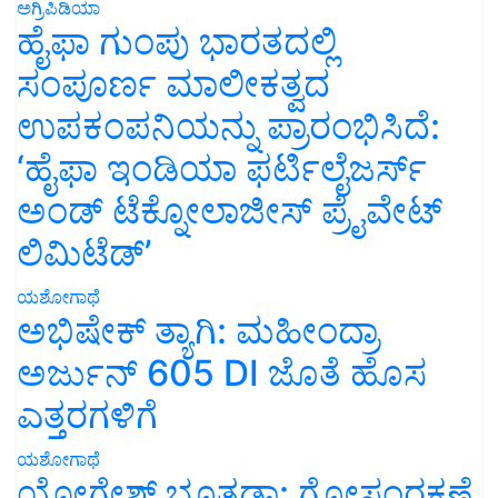
ಅಗ್ರಿಪಿಡಿಯಾ
ಹೈಫಾ ಗುಂಪು ಭಾರತದಲ್ಲಿ
ಸಂಪೂರ್ಣ ಮಾಲೀಕತ್ವದ
ಉಪಕಂಪನಿಯನ್ನು ಪ್ರಾರಂಭಿಸಿದೆ:
‘ಹೈಫಾ ಇಂಡಿಯಾ ಫರ್ಟಿಲೈಜರ್ಸ್
ಅಂಡ್ ಟೆಕ್ನೋಲಾಜೀಸ್ ಪ್ರೈವೇಟ್
ಲಿಮಿಟೆಡ್’
ಯಶೋಗಾಥೆ
ಅಭಿಷೇಕ್ ತ್ಯಾಗಿ: ಮಹೀಂದ್ರಾ
ಅರ್ಜುನ್ 605 DI ಜೊತೆ ಹೊಸ
ಎತ್ತರಗಳಿಗೆ
ಯಶೋಗಾಥೆ
ಯೋಗೇಶ್ ಭೂತಡಾ: ಗೋಸಂರಕ್ಷಣೆ