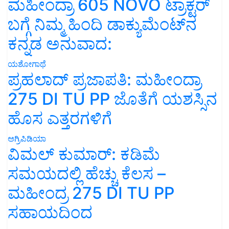
ಮಹೀಂದ್ರಾ 605 NOVO ಟ್ರಾಕ್ಟರ್
ಬಗ್ಗೆ ನಿಮ್ಮ ಹಿಂದಿ ಡಾಕ್ಯುಮೆಂಟ್‌ನ
ಕನ್ನಡ ಅನುವಾದ:
ಯಶೋಗಾಥೆ
ಪ್ರಹಲಾದ್ ಪ್ರಜಾಪತಿ: ಮಹೀಂದ್ರಾ
275 DI TU PP ಜೊತೆಗೆ ಯಶಸ್ಸಿನ
ಹೊಸ ಎತ್ತರಗಳಿಗೆ
ಅಗ್ರಿಪಿಡಿಯಾ
ವಿಮಲ್ ಕುಮಾರ್: ಕಡಿಮೆ
ಸಮಯದಲ್ಲಿ ಹೆಚ್ಚು ಕೆಲಸ –
ಮಹೀಂದ್ರ 275 DI TU PP
ಸಹಾಯದಿಂದ