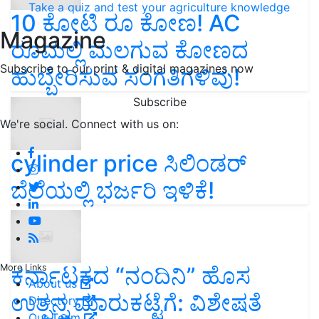
Take a quiz and test your agriculture knowledge
10 ಕೋಟಿ ರೂ ಕೋಣ! AC
Magazine
ರೂಮಲ್ಲಿ ಮಲಗುವ ಕೋಣದ
Subscribe to our print & digital magazines now
ಹುಬ್ಬೇರಿಸುವ ಸಂಗತಿಗಳಿವು!
Subscribe
We're social. Connect with us on:
cylinder price ಸಿಲಿಂಡರ್‌
ಬೆಲೆಯಲ್ಲಿ ಭರ್ಜರಿ ಇಳಿಕೆ!
ಕರ್ನಾಟಕದ “ನಂದಿನಿ” ಹೊಸ
More Links
About us
ಉತ್ಪನ್ನ ಮಾರುಕಟ್ಟೆಗೆ: ವಿಶೇಷತೆ
Directory
Our Team