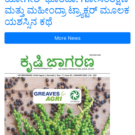
ಮತ್ತು ಮಹೀಂದ್ರಾ ಟ್ರ್ಯಾಕ್ಟರ್ ಮೂಲಕ
ಯಶಸ್ಸಿನ ಕಥೆ
More News