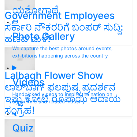
ಯಶೋಗಾಥೆ
Government Employees
ಸರ್ಕಾರಿ ನೌಕರರಿಗೆ ಬಂಪರ್‌ ಸುದ್ದಿ:
Photo Gallery
ಹಣದ ಮಳೆ!
We capture the best photos around events,
exhibitions happening across the country
Lalbagh Flower Show
Videos
ಲಾಲ್‌ಬಾಗ್ ಫಲಪುಷ್ಪ ಪ್ರದರ್ಶನ
Handpicked videos to inspire the nation on
ಇಷ್ಟು ಕೋಟಿ ರೂಪಾಯಿ ಆದಾಯ
agriculture and related industry
ಸಂಗ್ರಹ!
Quiz