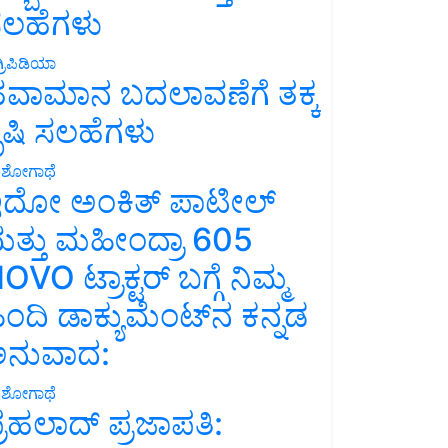
ಲಹೆಗಳು
್ರಿಪಿಡಿಯಾ
ವಾಮಾನ ಬದಲಾವಣೆಗೆ ತಕ್ಕ
ೃಷಿ ಸಲಹೆಗಳು
ಶೋಗಾಥೆ
ದೋ ಅಂಕಿತ್ ಪಾಟೀಲ್
ತ್ತು ಮಹೀಂದ್ರಾ 605
OVO ಟ್ರಾಕ್ಟರ್ ಬಗ್ಗೆ ನಿಮ್ಮ
ಿಂದಿ ಡಾಕ್ಯುಮೆಂಟ್‌ನ ಕನ್ನಡ
ನುವಾದ:
ಶೋಗಾಥೆ
್ರಹಲಾದ್ ಪ್ರಜಾಪತಿ: