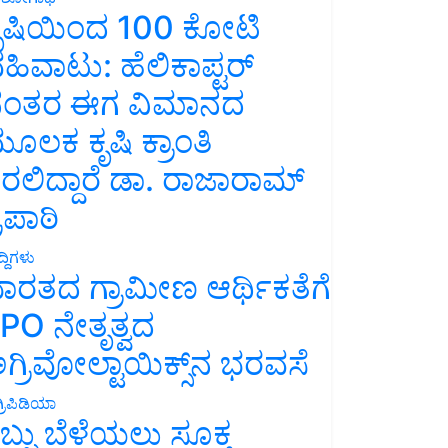
ೃಷಿಯಿಂದ 100 ಕೋಟಿ
ಹಿವಾಟು: ಹೆಲಿಕಾಪ್ಟರ್
ಂತರ ಈಗ ವಿಮಾನದ
ೂಲಕ ಕೃಷಿ ಕ್ರಾಂತಿ
ರಲಿದ್ದಾರೆ ಡಾ. ರಾಜಾರಾಮ್
್ರಿಪಾಠಿ
್ದಿಗಳು
ಾರತದ ಗ್ರಾಮೀಣ ಆರ್ಥಿಕತೆಗೆ
PO ನೇತೃತ್ವದ
ಗ್ರಿವೋಲ್ಟಾಯಿಕ್ಸ್‌ನ ಭರವಸೆ
್ರಿಪಿಡಿಯಾ
ಬ್ಬು ಬೆಳೆಯಲು ಸೂಕ್ತ