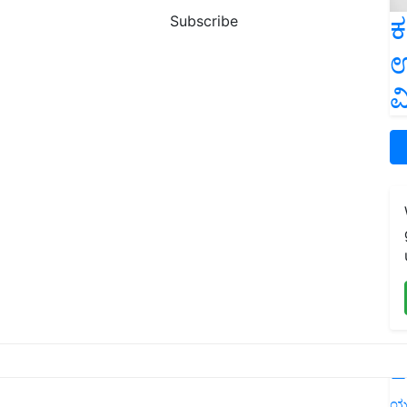
ಕ
Subscribe
ಉ
ವ
L
ಯ