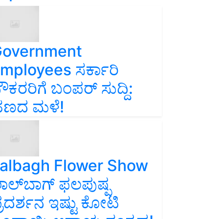
overnment
mployees ಸರ್ಕಾರಿ
ೌಕರರಿಗೆ ಬಂಪರ್‌ ಸುದ್ದಿ:
ಣದ ಮಳೆ!
albagh Flower Show
ಾಲ್‌ಬಾಗ್ ಫಲಪುಷ್ಪ
್ರದರ್ಶನ ಇಷ್ಟು ಕೋಟಿ