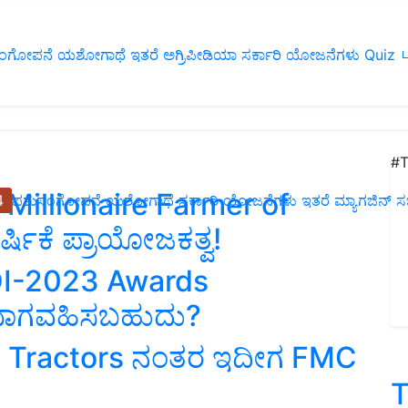
ಂಗೋಪನೆ
ಯಶೋಗಾಥೆ
ಇತರೆ
ಅಗ್ರಿಪೀಡಿಯಾ
ಸರ್ಕಾರಿ ಯೋಜನೆಗಳು
Quiz
ப
#T
ಕೆಗೆ ‘Millionaire Farmer of
4
ಪಶುಸಂಗೋಪನೆ
ಯಶೋಗಾಥೆ
ಸರ್ಕಾರಿ ಯೋಜನೆಗಳು
ಇತರೆ
ಮ್ಯಾಗಜಿನ್‌ ಸಬ್‌
ಷಿಕೆ ಪ್ರಾಯೋಜಕತ್ವ!
 MFOI-2023 Awards
ು ಭಾಗವಹಿಸಬಹುದು?
 Tractors ನಂತರ ಇದೀಗ FMC
T