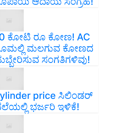
ೂಪಾಯಿ ಆದಾಯ ಸಂಗ್ರಹ!
0 ಕೋಟಿ ರೂ ಕೋಣ! AC
ೂಮಲ್ಲಿ ಮಲಗುವ ಕೋಣದ
ುಬ್ಬೇರಿಸುವ ಸಂಗತಿಗಳಿವು!
ylinder price ಸಿಲಿಂಡರ್‌
ೆಲೆಯಲ್ಲಿ ಭರ್ಜರಿ ಇಳಿಕೆ!