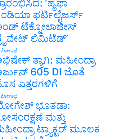
್ರಾರಂಭಿಸಿದೆ: ‘ಹೈಫಾ
ಂಡಿಯಾ ಫರ್ಟಿಲೈಜರ್ಸ್
ಂಡ್ ಟೆಕ್ನೋಲಾಜೀಸ್
್ರೈವೇಟ್ ಲಿಮಿಟೆಡ್’
ಶೋಗಾಥೆ
ಭಿಷೇಕ್ ತ್ಯಾಗಿ: ಮಹೀಂದ್ರಾ
ರ್ಜುನ್ 605 DI ಜೊತೆ
ೊಸ ಎತ್ತರಗಳಿಗೆ
ಶೋಗಾಥೆ
ೋಗೇಶ್ ಭೂತಡಾ:
ೋಸಂರಕ್ಷಣೆ ಮತ್ತು
ಹೀಂದ್ರಾ ಟ್ರ್ಯಾಕ್ಟರ್ ಮೂಲಕ