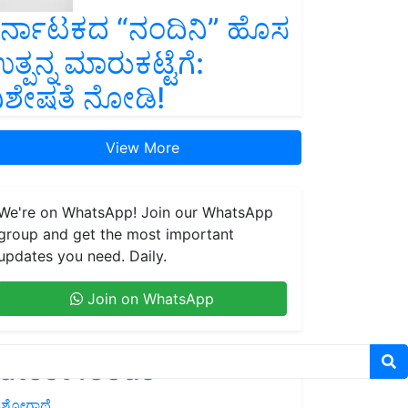
ರ್ನಾಟಕದ “ನಂದಿನಿ” ಹೊಸ
ತ್ಪನ್ನ ಮಾರುಕಟ್ಟೆಗೆ:
ಿಶೇಷತೆ ನೋಡಿ!
View More
We're on WhatsApp! Join our WhatsApp
group and get the most important
updates you need. Daily.
Join on WhatsApp
atest feeds
ಶೋಗಾಥೆ