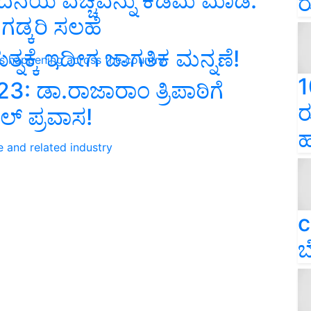
ದನೆಯ ವೆಚ್ಚವನ್ನು ಕಡಿಮೆ ಮಾಡಿ:
ರ
 ಗಡ್ಕರಿ ಸಲಹೆ
ನಕ್ಕೆ ಇದೀಗ ಜಾಗತಿಕ ಮನ್ನಣೆ!
ns happening across the country
1
 ಡಾ.ರಾಜಾರಾಂ ತ್ರಿಪಾಠಿಗೆ
ರ
ಿಲ್‌ ಪ್ರವಾಸ!
ಹ
e and related industry
c
ಬ