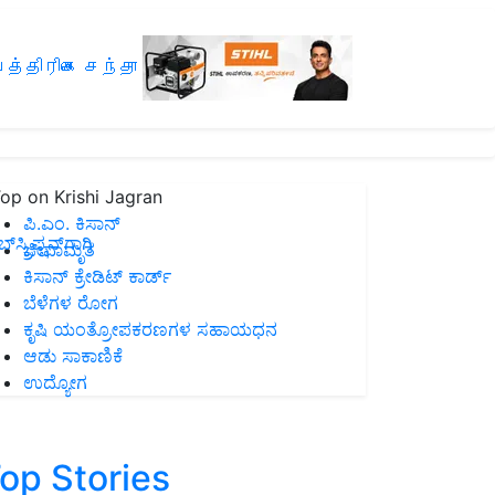
த்திரிகை சந்தா
op on Krishi Jagran
ಪಿ.ಎಂ. ಕಿಸಾನ್
ಸ್ಕ್ರಿಪ್ಷನ್‌ಗಾಗಿ
ಜೀವಾಮೃತ
ಕಿಸಾನ್ ಕ್ರೇಡಿಟ್ ಕಾರ್ಡ್
ಬೆಳೆಗಳ ರೋಗ
ಕೃಷಿ ಯಂತ್ರೋಪಕರಣಗಳ ಸಹಾಯಧನ
ಆಡು ಸಾಕಾಣಿಕೆ
ಉದ್ಯೋಗ
op Stories