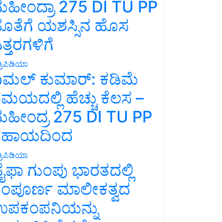
ಹೀಂದ್ರಾ 275 DI TU PP
ೊತೆಗೆ ಯಶಸ್ಸಿನ ಹೊಸ
ತ್ತರಗಳಿಗೆ
್ರಿಪಿಡಿಯಾ
ಿಮಲ್ ಕುಮಾರ್: ಕಡಿಮೆ
ಮಯದಲ್ಲಿ ಹೆಚ್ಚು ಕೆಲಸ –
ಹೀಂದ್ರ 275 DI TU PP
ಸಹಾಯದಿಂದ
್ರಿಪಿಡಿಯಾ
ೈಫಾ ಗುಂಪು ಭಾರತದಲ್ಲಿ
ಂಪೂರ್ಣ ಮಾಲೀಕತ್ವದ
ಪಕಂಪನಿಯನ್ನು