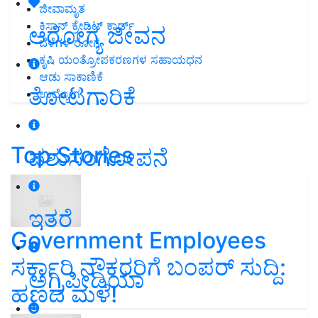
ಜೀವಾಮೃತ
ಕಿಸಾನ್ ಕ್ರೇಡಿಟ್ ಕಾರ್ಡ್
ಆರೋಗ್ಯ ಜೀವನ
ಬೆಳೆಗಳ ರೋಗ
ಕೃಷಿ ಯಂತ್ರೋಪಕರಣಗಳ ಸಹಾಯಧನ
ಆಡು ಸಾಕಾಣಿಕೆ
ತೋಟಗಾರಿಕೆ
ಉದ್ಯೋಗ
Top Stories
ಪಶುಸಂಗೋಪನೆ
ಇತರೆ
Government Employees
ಸರ್ಕಾರಿ ನೌಕರರಿಗೆ ಬಂಪರ್‌ ಸುದ್ದಿ:
ಅಗ್ರಿಪೀಡಿಯಾ
ಹಣದ ಮಳೆ!