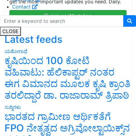
get the most important updates you need. Daily.
Contact
Join on WhatsApp
CLOSE
Latest feeds
ಯಶೋಗಾಥೆ
ಕೃಷಿಯಿಂದ 100 ಕೋಟಿ
ವಹಿವಾಟು: ಹೆಲಿಕಾಪ್ಟರ್ ನಂತರ
ಈಗ ವಿಮಾನದ ಮೂಲಕ ಕೃಷಿ ಕ್ರಾಂತಿ
ತರಲಿದ್ದಾರೆ ಡಾ. ರಾಜಾರಾಮ್ ತ್ರಿಪಾಠಿ
ಸುದ್ದಿಗಳು
ಭಾರತದ ಗ್ರಾಮೀಣ ಆರ್ಥಿಕತೆಗೆ
FPO ನೇತೃತ್ವದ ಅಗ್ರಿವೋಲ್ಟಾಯಿಕ್ಸ್‌ನ