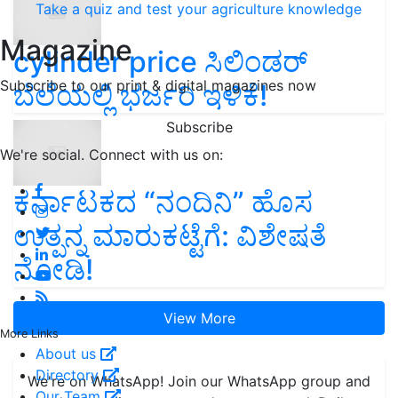
Take a quiz and test your agriculture knowledge
Magazine
cylinder price ಸಿಲಿಂಡರ್‌
Subscribe to our print & digital magazines now
ಬೆಲೆಯಲ್ಲಿ ಭರ್ಜರಿ ಇಳಿಕೆ!
Subscribe
We're social. Connect with us on:
ಕರ್ನಾಟಕದ “ನಂದಿನಿ” ಹೊಸ
ಉತ್ಪನ್ನ ಮಾರುಕಟ್ಟೆಗೆ: ವಿಶೇಷತೆ
ನೋಡಿ!
View More
More Links
About us
Directory
We're on WhatsApp! Join our WhatsApp group and
Our Team