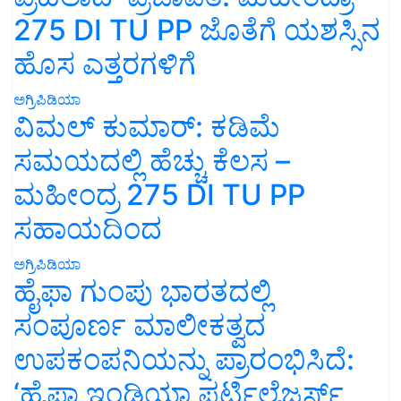
275 DI TU PP ಜೊತೆಗೆ ಯಶಸ್ಸಿನ
ಹೊಸ ಎತ್ತರಗಳಿಗೆ
ಅಗ್ರಿಪಿಡಿಯಾ
ವಿಮಲ್ ಕುಮಾರ್: ಕಡಿಮೆ
ಸಮಯದಲ್ಲಿ ಹೆಚ್ಚು ಕೆಲಸ –
ಮಹೀಂದ್ರ 275 DI TU PP
ಸಹಾಯದಿಂದ
ಅಗ್ರಿಪಿಡಿಯಾ
ಹೈಫಾ ಗುಂಪು ಭಾರತದಲ್ಲಿ
ಸಂಪೂರ್ಣ ಮಾಲೀಕತ್ವದ
ಉಪಕಂಪನಿಯನ್ನು ಪ್ರಾರಂಭಿಸಿದೆ:
‘ಹೈಫಾ ಇಂಡಿಯಾ ಫರ್ಟಿಲೈಜರ್ಸ್