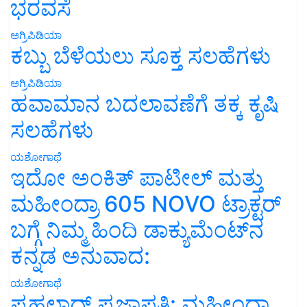
ಭರವಸೆ
ಅಗ್ರಿಪಿಡಿಯಾ
ಕಬ್ಬು ಬೆಳೆಯಲು ಸೂಕ್ತ ಸಲಹೆಗಳು
ಅಗ್ರಿಪಿಡಿಯಾ
ಹವಾಮಾನ ಬದಲಾವಣೆಗೆ ತಕ್ಕ ಕೃಷಿ
ಸಲಹೆಗಳು
ಯಶೋಗಾಥೆ
ಇದೋ ಅಂಕಿತ್ ಪಾಟೀಲ್ ಮತ್ತು
ಮಹೀಂದ್ರಾ 605 NOVO ಟ್ರಾಕ್ಟರ್
ಬಗ್ಗೆ ನಿಮ್ಮ ಹಿಂದಿ ಡಾಕ್ಯುಮೆಂಟ್‌ನ
ಕನ್ನಡ ಅನುವಾದ:
ಯಶೋಗಾಥೆ
ಪ್ರಹಲಾದ್ ಪ್ರಜಾಪತಿ: ಮಹೀಂದ್ರಾ