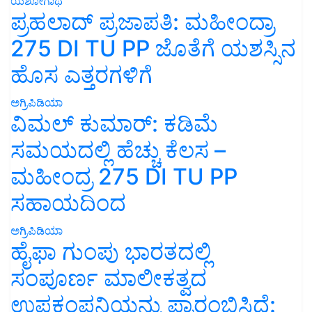
ಯಶೋಗಾಥೆ
ಪ್ರಹಲಾದ್ ಪ್ರಜಾಪತಿ: ಮಹೀಂದ್ರಾ
275 DI TU PP ಜೊತೆಗೆ ಯಶಸ್ಸಿನ
ಹೊಸ ಎತ್ತರಗಳಿಗೆ
ಅಗ್ರಿಪಿಡಿಯಾ
ವಿಮಲ್ ಕುಮಾರ್: ಕಡಿಮೆ
ಸಮಯದಲ್ಲಿ ಹೆಚ್ಚು ಕೆಲಸ –
ಮಹೀಂದ್ರ 275 DI TU PP
ಸಹಾಯದಿಂದ
ಅಗ್ರಿಪಿಡಿಯಾ
ಹೈಫಾ ಗುಂಪು ಭಾರತದಲ್ಲಿ
ಸಂಪೂರ್ಣ ಮಾಲೀಕತ್ವದ
ಉಪಕಂಪನಿಯನ್ನು ಪ್ರಾರಂಭಿಸಿದೆ: