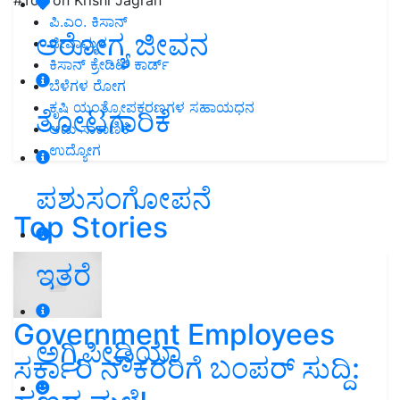
ಪಿ.ಎಂ. ಕಿಸಾನ್
ಆರೋಗ್ಯ ಜೀವನ
ಜೀವಾಮೃತ
ಕಿಸಾನ್ ಕ್ರೇಡಿಟ್ ಕಾರ್ಡ್
ಬೆಳೆಗಳ ರೋಗ
ಕೃಷಿ ಯಂತ್ರೋಪಕರಣಗಳ ಸಹಾಯಧನ
ತೋಟಗಾರಿಕೆ
ಆಡು ಸಾಕಾಣಿಕೆ
ಉದ್ಯೋಗ
ಪಶುಸಂಗೋಪನೆ
Top Stories
ಇತರೆ
Government Employees
ಅಗ್ರಿಪೀಡಿಯಾ
ಸರ್ಕಾರಿ ನೌಕರರಿಗೆ ಬಂಪರ್‌ ಸುದ್ದಿ: