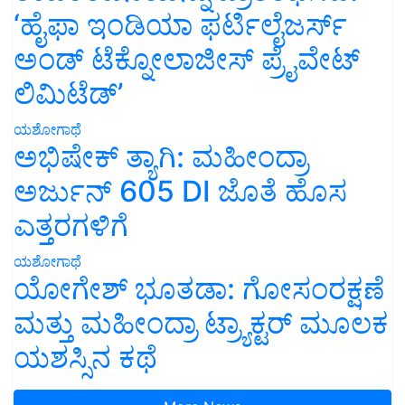
‘ಹೈಫಾ ಇಂಡಿಯಾ ಫರ್ಟಿಲೈಜರ್ಸ್
ಅಂಡ್ ಟೆಕ್ನೋಲಾಜೀಸ್ ಪ್ರೈವೇಟ್
ಲಿಮಿಟೆಡ್’
ಯಶೋಗಾಥೆ
ಅಭಿಷೇಕ್ ತ್ಯಾಗಿ: ಮಹೀಂದ್ರಾ
ಅರ್ಜುನ್ 605 DI ಜೊತೆ ಹೊಸ
ಎತ್ತರಗಳಿಗೆ
ಯಶೋಗಾಥೆ
ಯೋಗೇಶ್ ಭೂತಡಾ: ಗೋಸಂರಕ್ಷಣೆ
ಮತ್ತು ಮಹೀಂದ್ರಾ ಟ್ರ್ಯಾಕ್ಟರ್ ಮೂಲಕ
ಯಶಸ್ಸಿನ ಕಥೆ