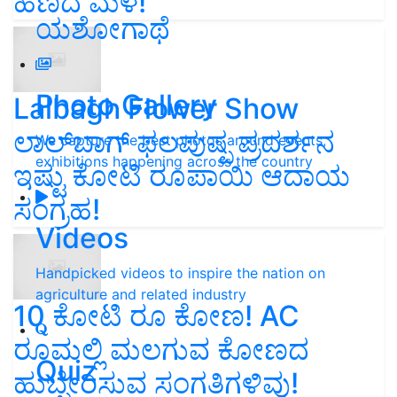
ಹಣದ ಮಳೆ!
ಯಶೋಗಾಥೆ
Photo Gallery
Lalbagh Flower Show
ಲಾಲ್‌ಬಾಗ್ ಫಲಪುಷ್ಪ ಪ್ರದರ್ಶನ
We capture the best photos around events,
exhibitions happening across the country
ಇಷ್ಟು ಕೋಟಿ ರೂಪಾಯಿ ಆದಾಯ
ಸಂಗ್ರಹ!
Videos
Handpicked videos to inspire the nation on
agriculture and related industry
10 ಕೋಟಿ ರೂ ಕೋಣ! AC
ರೂಮಲ್ಲಿ ಮಲಗುವ ಕೋಣದ
Quiz
ಹುಬ್ಬೇರಿಸುವ ಸಂಗತಿಗಳಿವು!