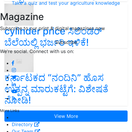
Take a quiz and test your agriculture knowledge
Magazine
cylinder price ಸಿಲಿಂಡರ್‌
Subscribe to our print & digital magazines now
ಬೆಲೆಯಲ್ಲಿ ಭರ್ಜರಿ ಇಳಿಕೆ!
Subscribe
We're social. Connect with us on:
ಕರ್ನಾಟಕದ “ನಂದಿನಿ” ಹೊಸ
ಉತ್ಪನ್ನ ಮಾರುಕಟ್ಟೆಗೆ: ವಿಶೇಷತೆ
ನೋಡಿ!
More Links
View More
About us
Directory
Our Team