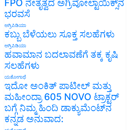
FPO ನೇತೃತ್ವದ ಅಗ್ರಿವೋಲ್ಟಾಯಿಕ್ಸ್‌ನ
ಭರವಸೆ
ಅಗ್ರಿಪಿಡಿಯಾ
ಕಬ್ಬು ಬೆಳೆಯಲು ಸೂಕ್ತ ಸಲಹೆಗಳು
ಅಗ್ರಿಪಿಡಿಯಾ
ಹವಾಮಾನ ಬದಲಾವಣೆಗೆ ತಕ್ಕ ಕೃಷಿ
ಸಲಹೆಗಳು
ಯಶೋಗಾಥೆ
ಇದೋ ಅಂಕಿತ್ ಪಾಟೀಲ್ ಮತ್ತು
ಮಹೀಂದ್ರಾ 605 NOVO ಟ್ರಾಕ್ಟರ್
ಬಗ್ಗೆ ನಿಮ್ಮ ಹಿಂದಿ ಡಾಕ್ಯುಮೆಂಟ್‌ನ
ಕನ್ನಡ ಅನುವಾದ: