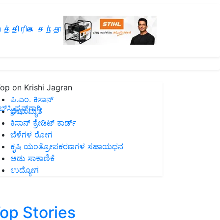
த்திரிகை சந்தா
op on Krishi Jagran
ಪಿ.ಎಂ. ಕಿಸಾನ್
ಸ್ಕ್ರಿಪ್ಷನ್‌ಗಾಗಿ
ಜೀವಾಮೃತ
ಕಿಸಾನ್ ಕ್ರೇಡಿಟ್ ಕಾರ್ಡ್
ಬೆಳೆಗಳ ರೋಗ
ಕೃಷಿ ಯಂತ್ರೋಪಕರಣಗಳ ಸಹಾಯಧನ
ಆಡು ಸಾಕಾಣಿಕೆ
ಉದ್ಯೋಗ
op Stories