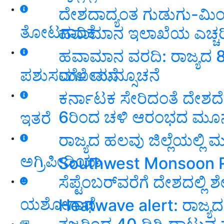
ದೇಶದಾದ್ಯಂತ ಗುಡುಗು-ಮಿ
ತೋಟಗಾರಿಕೆ
ಹವಾಮಾನ ಇಲಾಖೆಯ ಎಚ್ಚರಿಕೆ
ಹವಾಮಾನ ವರದಿ: ರಾಜ್ಯದ 8 ಜ
ಮಳೆ ಮುನ್ಸೂಚನೆ
ಪಶುಸಂಗೋಪನೆ
ಕರ್ನಾಟಕ ಸೇರಿದಂತೆ ದೇಶದೆಲ್
6ರಿಂದ ಚಳಿ ಆರಂಭದ ಮೂನ್
ಇತರೆ
ರಾಜ್ಯದ ಹಲವು ಜಿಲ್ಲೆಯಲ್ಲಿ
ಅಗ್ರಿಪೀಡಿಯಾ
Southwest Monsoon Ra
ಸೆಪ್ಟೆಂಬರ್‌ವರೆಗೆ ದೇಶದಲ್ಲಿ ಶ
ಯಶೋಗಾಥೆ
Heatwave alert: ರಾಜ್ಯದಲ