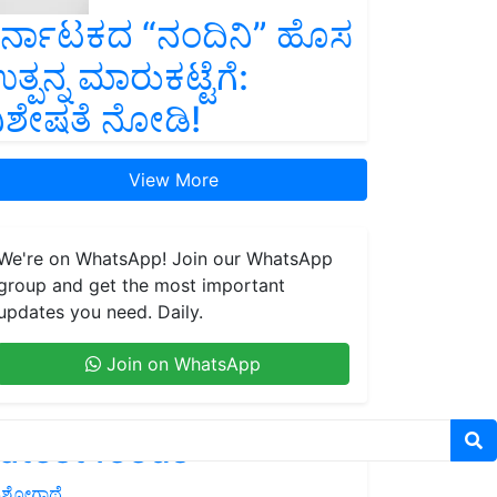
ರ್ನಾಟಕದ “ನಂದಿನಿ” ಹೊಸ
ತ್ಪನ್ನ ಮಾರುಕಟ್ಟೆಗೆ:
ಿಶೇಷತೆ ನೋಡಿ!
View More
We're on WhatsApp! Join our WhatsApp
group and get the most important
updates you need. Daily.
Join on WhatsApp
atest feeds
ಶೋಗಾಥೆ