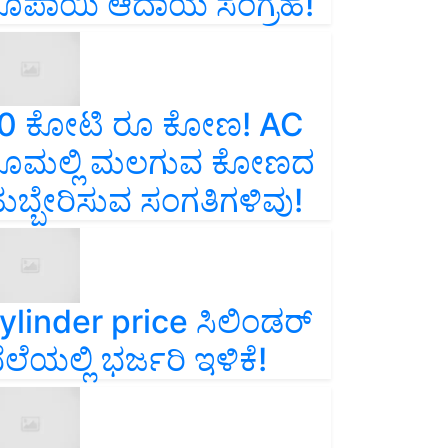
ೂಪಾಯಿ ಆದಾಯ ಸಂಗ್ರಹ!
0 ಕೋಟಿ ರೂ ಕೋಣ! AC
ೂಮಲ್ಲಿ ಮಲಗುವ ಕೋಣದ
ುಬ್ಬೇರಿಸುವ ಸಂಗತಿಗಳಿವು!
ylinder price ಸಿಲಿಂಡರ್‌
ೆಲೆಯಲ್ಲಿ ಭರ್ಜರಿ ಇಳಿಕೆ!