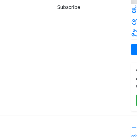
ಕ
Subscribe
ಉ
ವ
L
ಯ