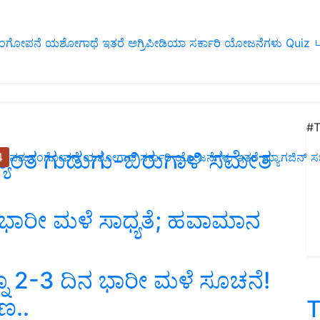
ಂಗೋಪನೆ
ಯಶೋಗಾಥೆ
ಇತರೆ
ಅಗ್ರಿಪೀಡಿಯಾ
ಸರ್ಕಾರಿ ಯೋಜನೆಗಳು
Quiz
ப
#T
ದ್ಯಂತ ಗುಡುಗು-ಬಿರುಗಾಳಿ ಸಮೇತ
4
ಪಶುಸಂಗೋಪನೆ
ಯಶೋಗಾಥೆ
ಸರ್ಕಾರಿ ಯೋಜನೆಗಳು
ಇತರೆ
ಮ್ಯಾಗಜಿನ್‌ ಸಬ್‌
ಭಾರೀ ಮಳೆ ಸಾಧ್ಯತೆ; ಹವಾಮಾನ
ನ್ನೂ 2-3 ದಿನ ಭಾರೀ ಮಳೆ ಸೂಚನೆ!
ರಣ..
T