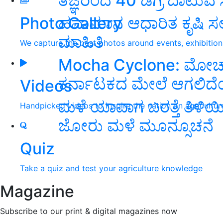
ತಜ್ಞರಿಂದ 40 ಡಿಗ್ರಿ ದಾಟುವ
ಹವಾಮಾನ ಆಧಾರಿತ ಕೃಷಿ ಸ
Photo Gallery
ಮಾಹಿತಿ
We capture the best photos around events, exhibitio
Mocha Cyclone: ಮೋಚ
ಕರ್ನಾಟಕದ ಮೇಲೆ ಆಗಲಿದ
Videos
ಮಳೆ ಯಾವಾಗ ಬರತ್ತೆ ತಿಳಿಯಿ
Handpicked videos to inspire the nation on agricultur
ಜೋರು ಮಳೆ ಮೂನ್ಸೂಚನೆ
Quiz
Take a quiz and test your agriculture knowledge
Magazine
Subscribe to our print & digital magazines now