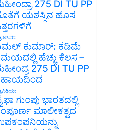
ಹೀಂದ್ರಾ 275 DI TU PP
ೊತೆಗೆ ಯಶಸ್ಸಿನ ಹೊಸ
ತ್ತರಗಳಿಗೆ
್ರಿಪಿಡಿಯಾ
ಿಮಲ್ ಕುಮಾರ್: ಕಡಿಮೆ
ಮಯದಲ್ಲಿ ಹೆಚ್ಚು ಕೆಲಸ –
ಹೀಂದ್ರ 275 DI TU PP
ಸಹಾಯದಿಂದ
್ರಿಪಿಡಿಯಾ
ೈಫಾ ಗುಂಪು ಭಾರತದಲ್ಲಿ
ಂಪೂರ್ಣ ಮಾಲೀಕತ್ವದ
ಪಕಂಪನಿಯನ್ನು