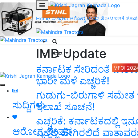
Home
ಸುದ್ದಿಗಳು
ಆರೋಗ್ಯ ಜೀವನ
ತೋಟಗಾರಿಕೆ
ಪಶುಸ
IMD Update
ಕನ್ನಡ
ಕರ್ನಾಟಕ ಸೇರಿದಂತೆ ದೇಶಾ
MFOI 202
ಭಾರೀ ಮಳೆ ಎಚ್ಚರಿಕೆ!
ಗುಡುಗು-ಬಿರುಗಾಳಿ ಸಮೇತ 
ಸುದ್ದಿಗಳು
ಇಲಾಖೆ ಸೂಚನೆ!
ಎಚ್ಚರಿಕೆ: ಕರ್ನಾಟಕದಲ್ಲಿ ಇ
ಆರೋಗ್ಯ ಜೀವನ
ಎಲ್ಲೆಲ್ಲಿ ಹೇಗಿರಲಿದೆ ವಾತಾವ