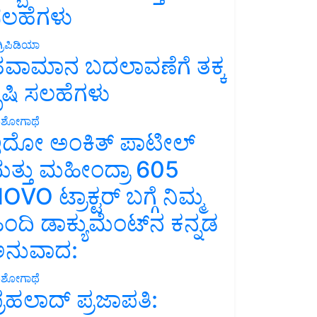
ಲಹೆಗಳು
್ರಿಪಿಡಿಯಾ
ವಾಮಾನ ಬದಲಾವಣೆಗೆ ತಕ್ಕ
ೃಷಿ ಸಲಹೆಗಳು
ಶೋಗಾಥೆ
ದೋ ಅಂಕಿತ್ ಪಾಟೀಲ್
ತ್ತು ಮಹೀಂದ್ರಾ 605
OVO ಟ್ರಾಕ್ಟರ್ ಬಗ್ಗೆ ನಿಮ್ಮ
ಿಂದಿ ಡಾಕ್ಯುಮೆಂಟ್‌ನ ಕನ್ನಡ
ನುವಾದ:
ಶೋಗಾಥೆ
್ರಹಲಾದ್ ಪ್ರಜಾಪತಿ: