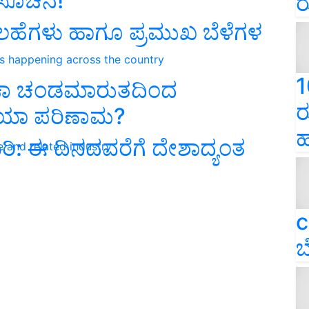
 ಸೂಚನೆ!
ರ
ಲಹೆಗಳು ಹಾಗೂ ಪ್ರಮುಖ ಬೆಳೆಗಳ
ns happening across the country
1
ಾ ಚಂಡಮಾರುತದಿಂದ
ರ
ೆಯಾ ಪರಿಣಾಮ?
ಹ
ರಿ: ಈ ದಿನದವರೆಗೆ ದೇಶಾದ್ಯಂತ
e and related industry
c
ಬ