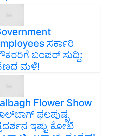
overnment
mployees ಸರ್ಕಾರಿ
ೌಕರರಿಗೆ ಬಂಪರ್‌ ಸುದ್ದಿ:
ಣದ ಮಳೆ!
albagh Flower Show
ಾಲ್‌ಬಾಗ್ ಫಲಪುಷ್ಪ
್ರದರ್ಶನ ಇಷ್ಟು ಕೋಟಿ