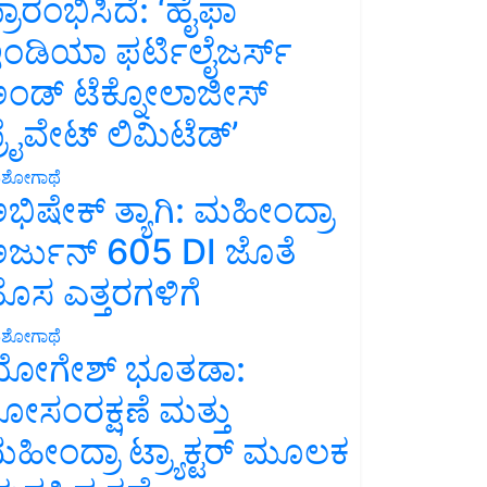
್ರಾರಂಭಿಸಿದೆ: ‘ಹೈಫಾ
ಂಡಿಯಾ ಫರ್ಟಿಲೈಜರ್ಸ್
ಂಡ್ ಟೆಕ್ನೋಲಾಜೀಸ್
್ರೈವೇಟ್ ಲಿಮಿಟೆಡ್’
ಶೋಗಾಥೆ
ಭಿಷೇಕ್ ತ್ಯಾಗಿ: ಮಹೀಂದ್ರಾ
ರ್ಜುನ್ 605 DI ಜೊತೆ
ೊಸ ಎತ್ತರಗಳಿಗೆ
ಶೋಗಾಥೆ
ೋಗೇಶ್ ಭೂತಡಾ:
ೋಸಂರಕ್ಷಣೆ ಮತ್ತು
ಹೀಂದ್ರಾ ಟ್ರ್ಯಾಕ್ಟರ್ ಮೂಲಕ