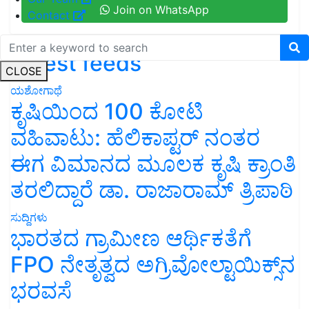
Join on WhatsApp
Contact
Latest feeds
CLOSE
ಯಶೋಗಾಥೆ
ಕೃಷಿಯಿಂದ 100 ಕೋಟಿ
ವಹಿವಾಟು: ಹೆಲಿಕಾಪ್ಟರ್ ನಂತರ
ಈಗ ವಿಮಾನದ ಮೂಲಕ ಕೃಷಿ ಕ್ರಾಂತಿ
ತರಲಿದ್ದಾರೆ ಡಾ. ರಾಜಾರಾಮ್ ತ್ರಿಪಾಠಿ
ಸುದ್ದಿಗಳು
ಭಾರತದ ಗ್ರಾಮೀಣ ಆರ್ಥಿಕತೆಗೆ
FPO ನೇತೃತ್ವದ ಅಗ್ರಿವೋಲ್ಟಾಯಿಕ್ಸ್‌ನ
ಭರವಸೆ