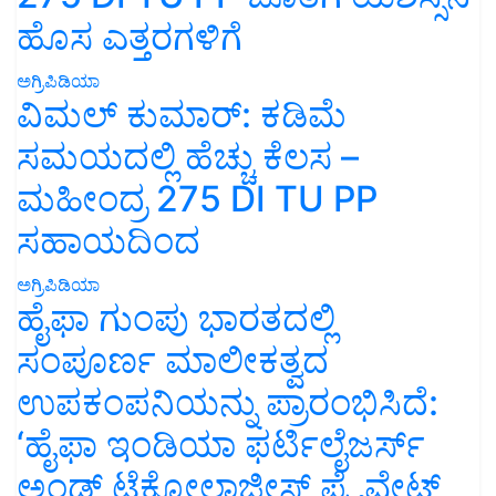
ಹೊಸ ಎತ್ತರಗಳಿಗೆ
ಅಗ್ರಿಪಿಡಿಯಾ
ವಿಮಲ್ ಕುಮಾರ್: ಕಡಿಮೆ
ಸಮಯದಲ್ಲಿ ಹೆಚ್ಚು ಕೆಲಸ –
ಮಹೀಂದ್ರ 275 DI TU PP
ಸಹಾಯದಿಂದ
ಅಗ್ರಿಪಿಡಿಯಾ
ಹೈಫಾ ಗುಂಪು ಭಾರತದಲ್ಲಿ
ಸಂಪೂರ್ಣ ಮಾಲೀಕತ್ವದ
ಉಪಕಂಪನಿಯನ್ನು ಪ್ರಾರಂಭಿಸಿದೆ:
‘ಹೈಫಾ ಇಂಡಿಯಾ ಫರ್ಟಿಲೈಜರ್ಸ್
ಅಂಡ್ ಟೆಕ್ನೋಲಾಜೀಸ್ ಪ್ರೈವೇಟ್