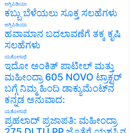
ಅಗ್ರಿಪಿಡಿಯಾ
ಕಬ್ಬು ಬೆಳೆಯಲು ಸೂಕ್ತ ಸಲಹೆಗಳು
ಅಗ್ರಿಪಿಡಿಯಾ
ಹವಾಮಾನ ಬದಲಾವಣೆಗೆ ತಕ್ಕ ಕೃಷಿ
ಸಲಹೆಗಳು
ಯಶೋಗಾಥೆ
ಇದೋ ಅಂಕಿತ್ ಪಾಟೀಲ್ ಮತ್ತು
ಮಹೀಂದ್ರಾ 605 NOVO ಟ್ರಾಕ್ಟರ್
ಬಗ್ಗೆ ನಿಮ್ಮ ಹಿಂದಿ ಡಾಕ್ಯುಮೆಂಟ್‌ನ
ಕನ್ನಡ ಅನುವಾದ:
ಯಶೋಗಾಥೆ
ಪ್ರಹಲಾದ್ ಪ್ರಜಾಪತಿ: ಮಹೀಂದ್ರಾ
275 DI TU PP ಜೊತೆಗೆ ಯಶಸ್ಸಿನ