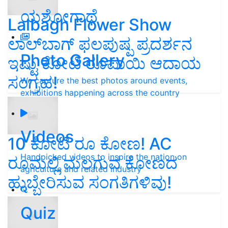
ಯಶೋಗಾಥೆ
Lalbagh Flower Show
ಲಾಲ್‌ಬಾಗ್ ಫಲಪುಷ್ಪ ಪ್ರದರ್ಶನ
Photo Gallery
ಇಷ್ಟು ಕೋಟಿ ರೂಪಾಯಿ ಆದಾಯ
ಸಂಗ್ರಹ!
We capture the best photos around events,
exhibitions happening across the country
Videos
10 ಕೋಟಿ ರೂ ಕೋಣ! AC
Handpicked videos to inspire the nation on
ರೂಮಲ್ಲಿ ಮಲಗುವ ಕೋಣದ
agriculture and related industry
ಹುಬ್ಬೇರಿಸುವ ಸಂಗತಿಗಳಿವು!
Quiz