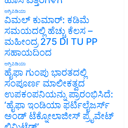
ಅಗ್ರಿಪಿಡಿಯಾ
ವಿಮಲ್ ಕುಮಾರ್: ಕಡಿಮೆ
ಸಮಯದಲ್ಲಿ ಹೆಚ್ಚು ಕೆಲಸ –
ಮಹೀಂದ್ರ 275 DI TU PP
ಸಹಾಯದಿಂದ
ಅಗ್ರಿಪಿಡಿಯಾ
ಹೈಫಾ ಗುಂಪು ಭಾರತದಲ್ಲಿ
ಸಂಪೂರ್ಣ ಮಾಲೀಕತ್ವದ
ಉಪಕಂಪನಿಯನ್ನು ಪ್ರಾರಂಭಿಸಿದೆ:
‘ಹೈಫಾ ಇಂಡಿಯಾ ಫರ್ಟಿಲೈಜರ್ಸ್
ಅಂಡ್ ಟೆಕ್ನೋಲಾಜೀಸ್ ಪ್ರೈವೇಟ್
ಲಿಮಿಟೆಡ್’