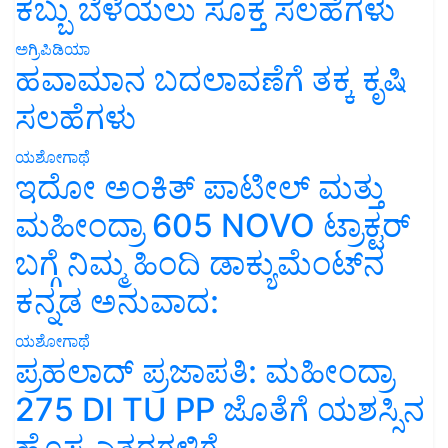
ಕಬ್ಬು ಬೆಳೆಯಲು ಸೂಕ್ತ ಸಲಹೆಗಳು
ಅಗ್ರಿಪಿಡಿಯಾ
ಹವಾಮಾನ ಬದಲಾವಣೆಗೆ ತಕ್ಕ ಕೃಷಿ
ಸಲಹೆಗಳು
ಯಶೋಗಾಥೆ
ಇದೋ ಅಂಕಿತ್ ಪಾಟೀಲ್ ಮತ್ತು
ಮಹೀಂದ್ರಾ 605 NOVO ಟ್ರಾಕ್ಟರ್
ಬಗ್ಗೆ ನಿಮ್ಮ ಹಿಂದಿ ಡಾಕ್ಯುಮೆಂಟ್‌ನ
ಕನ್ನಡ ಅನುವಾದ:
ಯಶೋಗಾಥೆ
ಪ್ರಹಲಾದ್ ಪ್ರಜಾಪತಿ: ಮಹೀಂದ್ರಾ
275 DI TU PP ಜೊತೆಗೆ ಯಶಸ್ಸಿನ
ಹೊಸ ಎತ್ತರಗಳಿಗೆ