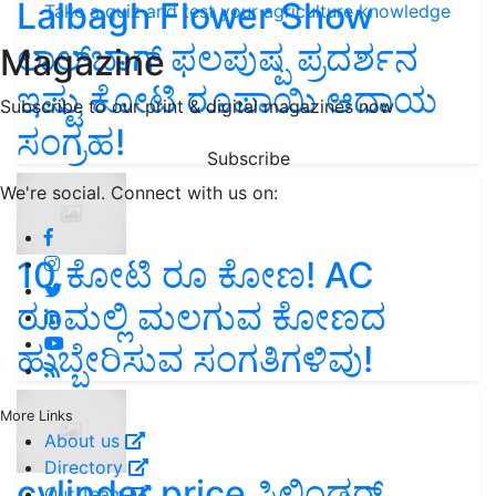
Lalbagh Flower Show
Take a quiz and test your agriculture knowledge
ಲಾಲ್‌ಬಾಗ್ ಫಲಪುಷ್ಪ ಪ್ರದರ್ಶನ
Magazine
ಇಷ್ಟು ಕೋಟಿ ರೂಪಾಯಿ ಆದಾಯ
Subscribe to our print & digital magazines now
ಸಂಗ್ರಹ!
Subscribe
We're social. Connect with us on:
10 ಕೋಟಿ ರೂ ಕೋಣ! AC
ರೂಮಲ್ಲಿ ಮಲಗುವ ಕೋಣದ
ಹುಬ್ಬೇರಿಸುವ ಸಂಗತಿಗಳಿವು!
More Links
About us
Directory
cylinder price ಸಿಲಿಂಡರ್‌
Our Team