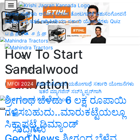
Home
ಸುದ್ದಿಗಳು
ಆರೋಗ್ಯ ಜೀವನ
ತೋಟಗಾರಿಕೆ
ಪಶುಸಂಗೋಪನೆ
ಯಶೋಗಾಥೆ
ಇತರೆ
ಅಗ್ರಿಪೀಡಿಯಾ
ಸರ್ಕಾರಿ ಯೋಜನೆಗಳು
Quiz
பத்திரிகை சந்தா
How To Start
Sandalwood
ಕನ್ನಡ
Cultivation
MFOI 2024
ಪಶುಸಂಗೋಪನೆ
ಯಶೋಗಾಥೆ
ಸರ್ಕಾರಿ ಯೋಜನೆಗಳು
ಇತರೆ
ಮ್ಯಾಗಜಿನ್‌ ಸಬ್‌ಸ್ಕ್ರಿಪ್ಷನ್‌ಗಾಗಿ
ಶ್ರೀಗಂಧ ಬೆಳೆದು 6 ಲಕ್ಷ ರೂಪಾಯಿ
ಗಳಿಸಬಹುದು..ಮಾರುಕಟ್ಟೆಯಲ್ಲೂ
ಸಿಕ್ಕಾಪಟ್ಟೆ ಡಿಮ್ಯಾಂಡ್‌
ಸುದ್ದಿಗಳು
Good News ಶ್ರೀಗಂಧ ಬೆಳೆವ