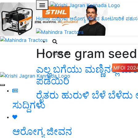
Home
ಸುದ್ದಿಗಳು
ಆರೋಗ್ಯ ಜೀವನ
ತೋಟಗಾರಿಕೆ
ಪಶುಸ
Horse gram seed
ಕನ್ನಡ
ಎಲ್ಲ ಬಗೆಯು ಮಣ್ಣಿನಲ್ಲಿ ಹು
MFOI 202
ಪಡೆಯಿರಿ
ರೈತರು ಹುರುಳಿ ಬೆಳೆ ಬೆಳೆದ
ಸುದ್ದಿಗಳು
ಆರೋಗ್ಯ ಜೀವನ