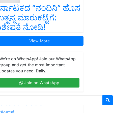
ರ್ನಾಟಕದ “ನಂದಿನಿ” ಹೊಸ
ತ್ಪನ್ನ ಮಾರುಕಟ್ಟೆಗೆ:
ಿಶೇಷತೆ ನೋಡಿ!
View More
We're on WhatsApp! Join our WhatsApp
group and get the most important
updates you need. Daily.
Join on WhatsApp
atest feeds
ಶೋಗಾಥೆ