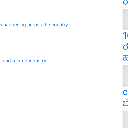
ರ
ns happening across the country
1
ರ
ಹ
e and related industry
c
ಬ