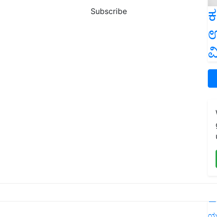
ಕ
Subscribe
ಉ
ವ
L
ಯ