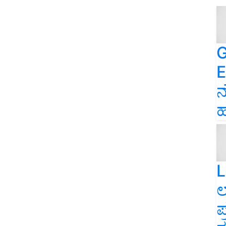
G
E
ನ
ಹ
L
ಲ
ಪ