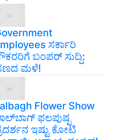
overnment
mployees ಸರ್ಕಾರಿ
ೌಕರರಿಗೆ ಬಂಪರ್‌ ಸುದ್ದಿ:
ಣದ ಮಳೆ!
albagh Flower Show
ಾಲ್‌ಬಾಗ್ ಫಲಪುಷ್ಪ
್ರದರ್ಶನ ಇಷ್ಟು ಕೋಟಿ