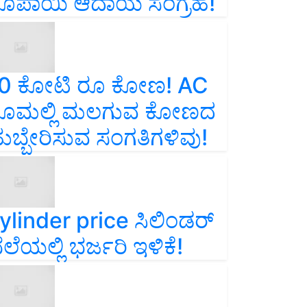
ೂಪಾಯಿ ಆದಾಯ ಸಂಗ್ರಹ!
0 ಕೋಟಿ ರೂ ಕೋಣ! AC
ೂಮಲ್ಲಿ ಮಲಗುವ ಕೋಣದ
ುಬ್ಬೇರಿಸುವ ಸಂಗತಿಗಳಿವು!
ylinder price ಸಿಲಿಂಡರ್‌
ೆಲೆಯಲ್ಲಿ ಭರ್ಜರಿ ಇಳಿಕೆ!