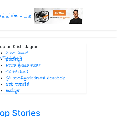
த்திரிகை சந்தா
op on Krishi Jagran
ಪಿ.ಎಂ. ಕಿಸಾನ್
ಸ್ಕ್ರಿಪ್ಷನ್‌ಗಾಗಿ
ಜೀವಾಮೃತ
ಕಿಸಾನ್ ಕ್ರೇಡಿಟ್ ಕಾರ್ಡ್
ಬೆಳೆಗಳ ರೋಗ
ಕೃಷಿ ಯಂತ್ರೋಪಕರಣಗಳ ಸಹಾಯಧನ
ಆಡು ಸಾಕಾಣಿಕೆ
ಉದ್ಯೋಗ
op Stories