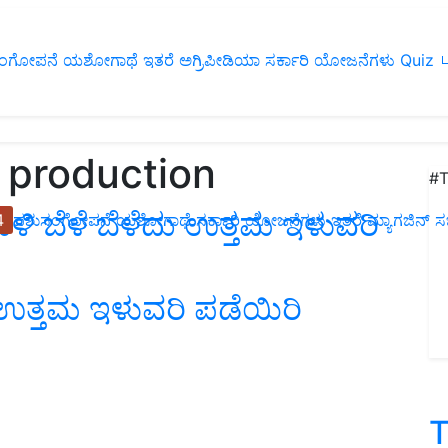
ಂಗೋಪನೆ
ಯಶೋಗಾಥೆ
ಇತರೆ
ಅಗ್ರಿಪೀಡಿಯಾ
ಸರ್ಕಾರಿ ಯೋಜನೆಗಳು
Quiz
ப
 production
#T
ರುಳಿ ಬೆಳೆ ಬೆಳೆದು ಉತ್ತಮ ಇಳುವರಿ
4
ಪಶುಸಂಗೋಪನೆ
ಯಶೋಗಾಥೆ
ಸರ್ಕಾರಿ ಯೋಜನೆಗಳು
ಇತರೆ
ಮ್ಯಾಗಜಿನ್‌ ಸಬ್‌
ು ಉತ್ತಮ ಇಳುವರಿ ಪಡೆಯಿರಿ
T