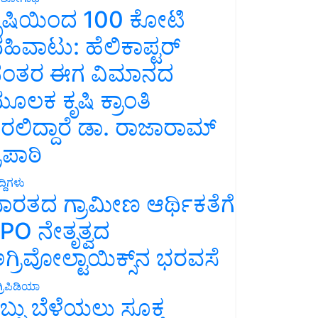
ೃಷಿಯಿಂದ 100 ಕೋಟಿ
ಹಿವಾಟು: ಹೆಲಿಕಾಪ್ಟರ್
ಂತರ ಈಗ ವಿಮಾನದ
ೂಲಕ ಕೃಷಿ ಕ್ರಾಂತಿ
ರಲಿದ್ದಾರೆ ಡಾ. ರಾಜಾರಾಮ್
್ರಿಪಾಠಿ
್ದಿಗಳು
ಾರತದ ಗ್ರಾಮೀಣ ಆರ್ಥಿಕತೆಗೆ
PO ನೇತೃತ್ವದ
ಗ್ರಿವೋಲ್ಟಾಯಿಕ್ಸ್‌ನ ಭರವಸೆ
್ರಿಪಿಡಿಯಾ
ಬ್ಬು ಬೆಳೆಯಲು ಸೂಕ್ತ