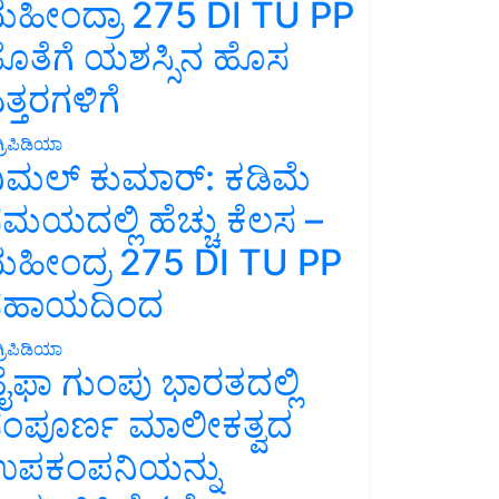
ಹೀಂದ್ರಾ 275 DI TU PP
ೊತೆಗೆ ಯಶಸ್ಸಿನ ಹೊಸ
ತ್ತರಗಳಿಗೆ
್ರಿಪಿಡಿಯಾ
ಿಮಲ್ ಕುಮಾರ್: ಕಡಿಮೆ
ಮಯದಲ್ಲಿ ಹೆಚ್ಚು ಕೆಲಸ –
ಹೀಂದ್ರ 275 DI TU PP
ಸಹಾಯದಿಂದ
್ರಿಪಿಡಿಯಾ
ೈಫಾ ಗುಂಪು ಭಾರತದಲ್ಲಿ
ಂಪೂರ್ಣ ಮಾಲೀಕತ್ವದ
ಪಕಂಪನಿಯನ್ನು