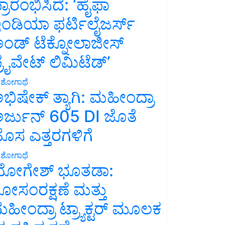
್ರಾರಂಭಿಸಿದೆ: ‘ಹೈಫಾ
ಂಡಿಯಾ ಫರ್ಟಿಲೈಜರ್ಸ್
ಂಡ್ ಟೆಕ್ನೋಲಾಜೀಸ್
್ರೈವೇಟ್ ಲಿಮಿಟೆಡ್’
ಶೋಗಾಥೆ
ಭಿಷೇಕ್ ತ್ಯಾಗಿ: ಮಹೀಂದ್ರಾ
ರ್ಜುನ್ 605 DI ಜೊತೆ
ೊಸ ಎತ್ತರಗಳಿಗೆ
ಶೋಗಾಥೆ
ೋಗೇಶ್ ಭೂತಡಾ:
ೋಸಂರಕ್ಷಣೆ ಮತ್ತು
ಹೀಂದ್ರಾ ಟ್ರ್ಯಾಕ್ಟರ್ ಮೂಲಕ