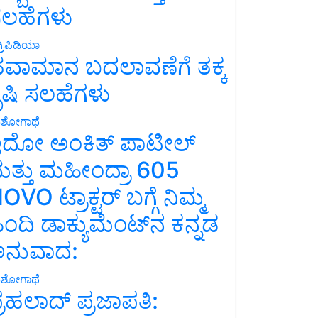
ಲಹೆಗಳು
್ರಿಪಿಡಿಯಾ
ವಾಮಾನ ಬದಲಾವಣೆಗೆ ತಕ್ಕ
ೃಷಿ ಸಲಹೆಗಳು
ಶೋಗಾಥೆ
ದೋ ಅಂಕಿತ್ ಪಾಟೀಲ್
ತ್ತು ಮಹೀಂದ್ರಾ 605
OVO ಟ್ರಾಕ್ಟರ್ ಬಗ್ಗೆ ನಿಮ್ಮ
ಿಂದಿ ಡಾಕ್ಯುಮೆಂಟ್‌ನ ಕನ್ನಡ
ನುವಾದ:
ಶೋಗಾಥೆ
್ರಹಲಾದ್ ಪ್ರಜಾಪತಿ: