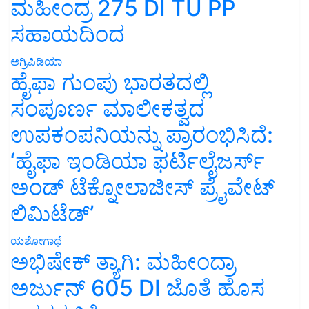
ಮಹೀಂದ್ರ 275 DI TU PP
ಸಹಾಯದಿಂದ
ಅಗ್ರಿಪಿಡಿಯಾ
ಹೈಫಾ ಗುಂಪು ಭಾರತದಲ್ಲಿ
ಸಂಪೂರ್ಣ ಮಾಲೀಕತ್ವದ
ಉಪಕಂಪನಿಯನ್ನು ಪ್ರಾರಂಭಿಸಿದೆ:
‘ಹೈಫಾ ಇಂಡಿಯಾ ಫರ್ಟಿಲೈಜರ್ಸ್
ಅಂಡ್ ಟೆಕ್ನೋಲಾಜೀಸ್ ಪ್ರೈವೇಟ್
ಲಿಮಿಟೆಡ್’
ಯಶೋಗಾಥೆ
ಅಭಿಷೇಕ್ ತ್ಯಾಗಿ: ಮಹೀಂದ್ರಾ
ಅರ್ಜುನ್ 605 DI ಜೊತೆ ಹೊಸ