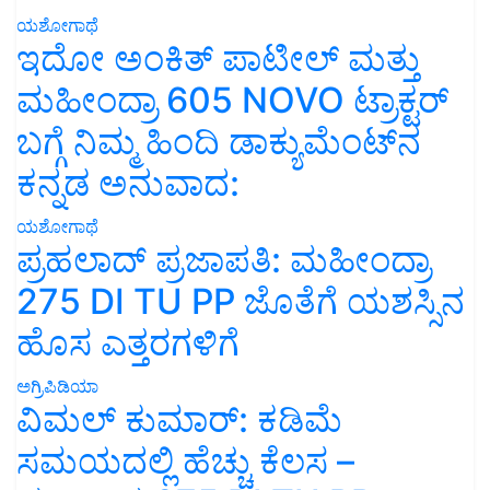
ಯಶೋಗಾಥೆ
ಇದೋ ಅಂಕಿತ್ ಪಾಟೀಲ್ ಮತ್ತು
ಮಹೀಂದ್ರಾ 605 NOVO ಟ್ರಾಕ್ಟರ್
ಬಗ್ಗೆ ನಿಮ್ಮ ಹಿಂದಿ ಡಾಕ್ಯುಮೆಂಟ್‌ನ
ಕನ್ನಡ ಅನುವಾದ:
ಯಶೋಗಾಥೆ
ಪ್ರಹಲಾದ್ ಪ್ರಜಾಪತಿ: ಮಹೀಂದ್ರಾ
275 DI TU PP ಜೊತೆಗೆ ಯಶಸ್ಸಿನ
ಹೊಸ ಎತ್ತರಗಳಿಗೆ
ಅಗ್ರಿಪಿಡಿಯಾ
ವಿಮಲ್ ಕುಮಾರ್: ಕಡಿಮೆ
ಸಮಯದಲ್ಲಿ ಹೆಚ್ಚು ಕೆಲಸ –