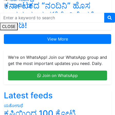
ಕರ್ನಾಟಕದ “ನಂದಿನಿ” ಹೊಸ
Contact
ಉತ್ಪನ್ನ ಮಾರುಕಟ್ಟೆಗೆ: ವಿಶೇಷತೆ
ನೋಡಿ!
CLOSE
View More
We're on WhatsApp! Join our WhatsApp group and
get the most important updates you need. Daily.
Join on WhatsApp
Latest feeds
ಯಶೋಗಾಥೆ
ಕೃಷಿಯಿಂದ 100 ಕೋಟಿ