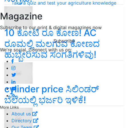
Take a quiz and test your agriculture knowledge
Magazine
Subscribe to our print & digital magazines now
10 ಕೋಟಿ ರೂ ಕೋಣ! AC
Subscribe
ರೂಮಲ್ಲಿ ಮಲಗುವ ಕೋಣದ
We're social. Connect with us on:
ಹುಬ್ಬೇರಿಸುವ ಸಂಗತಿಗಳಿವು!
cylinder price ಸಿಲಿಂಡರ್‌
ಬೆಲೆಯಲ್ಲಿ ಭರ್ಜರಿ ಇಳಿಕೆ!
More Links
About us
Directory
Our Team