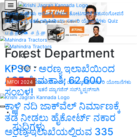
Home
ಸುದ್ದಿಗಳು
ಆರೋಗ್ಯ ಜೀವನ
ತೋಟಗಾರಿಕೆ
ಪಶುಸಂಗೋಪನೆ
ಯಶೋಗಾಥೆ
ಇತರೆ
ಅಗ್ರಿಪೀಡಿಯಾ
ಸರ್ಕಾರಿ ಯೋಜನೆಗಳು
Quiz
பத்திரிகை சந்தா
Forest Department
KPSC : ಅರಣ್ಯ ಇಲಾಖೆಯಿಂದ
ಕನ್ನಡ
ACF ನೇಮಕಾತಿ; 62,600
MFOI 2024
ಪಶುಸಂಗೋಪನೆ
ಯಶೋಗಾಥೆ
ಸರ್ಕಾರಿ ಯೋಜನೆಗಳು
ಸಂಬಳ!
ಇತರೆ
ಮ್ಯಾಗಜಿನ್‌ ಸಬ್‌ಸ್ಕ್ರಿಪ್ಷನ್‌ಗಾಗಿ
ಕಾಳಿ ನದಿ ಜಾಕ್‌ವೆಲ್‌ ನಿರ್ಮಾಣಕ್ಕೆ
ತಡೆ ನೀಡಲು ಹೈಕೋರ್ಟ್‌ ನಕಾರ
ಸುದ್ದಿಗಳು
ಅರಣ್ಯ ಇಲಾಖೆಯಲ್ಲಿರುವ 335