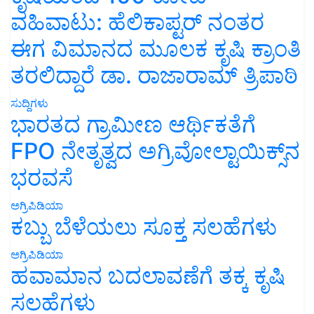
ವಹಿವಾಟು: ಹೆಲಿಕಾಪ್ಟರ್ ನಂತರ
ಈಗ ವಿಮಾನದ ಮೂಲಕ ಕೃಷಿ ಕ್ರಾಂತಿ
ತರಲಿದ್ದಾರೆ ಡಾ. ರಾಜಾರಾಮ್ ತ್ರಿಪಾಠಿ
ಸುದ್ದಿಗಳು
ಭಾರತದ ಗ್ರಾಮೀಣ ಆರ್ಥಿಕತೆಗೆ
FPO ನೇತೃತ್ವದ ಅಗ್ರಿವೋಲ್ಟಾಯಿಕ್ಸ್‌ನ
ಭರವಸೆ
ಅಗ್ರಿಪಿಡಿಯಾ
ಕಬ್ಬು ಬೆಳೆಯಲು ಸೂಕ್ತ ಸಲಹೆಗಳು
ಅಗ್ರಿಪಿಡಿಯಾ
ಹವಾಮಾನ ಬದಲಾವಣೆಗೆ ತಕ್ಕ ಕೃಷಿ
ಸಲಹೆಗಳು