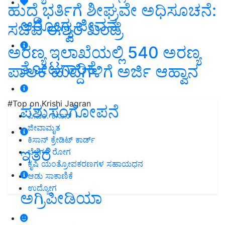
ಹುದ್ದೆ ಭರ್ತಿಗೆ ಶೀಘ್ರವೇ ಅಧಿಸೂಚನೆ:
ಆರೋಗ್ಯ ಜೀವನ
ಸಚಿವ ಈಶ್ವರ ಖಂಡ್ರೆ
ಅರಣ್ಯ ಇಲಾಖೆಯಲ್ಲಿ 540 ಅರಣ್ಯ
ತೋಟಗಾರಿಕೆ
ಪಾಲಕ ಹುದ್ದೆಗಳಿಗೆ ಅರ್ಜಿ ಆಹ್ವಾನ
#Top on Krishi Jagran
ಪಶುಸಂಗೋಪನೆ
ಪಿ.ಎಂ. ಕಿಸಾನ್
ಜೀವಾಮೃತ
ಕಿಸಾನ್ ಕ್ರೇಡಿಟ್ ಕಾರ್ಡ್
ಇತರೆ
ಬೆಳೆಗಳ ರೋಗ
ಕೃಷಿ ಯಂತ್ರೋಪಕರಣಗಳ ಸಹಾಯಧನ
ಆಡು ಸಾಕಾಣಿಕೆ
ಉದ್ಯೋಗ
ಅಗ್ರಿಪೀಡಿಯಾ