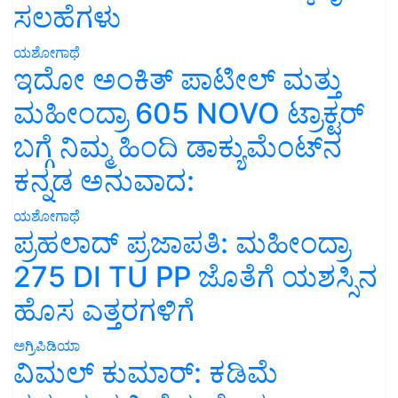
ಸಲಹೆಗಳು
ಯಶೋಗಾಥೆ
ಇದೋ ಅಂಕಿತ್ ಪಾಟೀಲ್ ಮತ್ತು
ಮಹೀಂದ್ರಾ 605 NOVO ಟ್ರಾಕ್ಟರ್
ಬಗ್ಗೆ ನಿಮ್ಮ ಹಿಂದಿ ಡಾಕ್ಯುಮೆಂಟ್‌ನ
ಕನ್ನಡ ಅನುವಾದ:
ಯಶೋಗಾಥೆ
ಪ್ರಹಲಾದ್ ಪ್ರಜಾಪತಿ: ಮಹೀಂದ್ರಾ
275 DI TU PP ಜೊತೆಗೆ ಯಶಸ್ಸಿನ
ಹೊಸ ಎತ್ತರಗಳಿಗೆ
ಅಗ್ರಿಪಿಡಿಯಾ
ವಿಮಲ್ ಕುಮಾರ್: ಕಡಿಮೆ