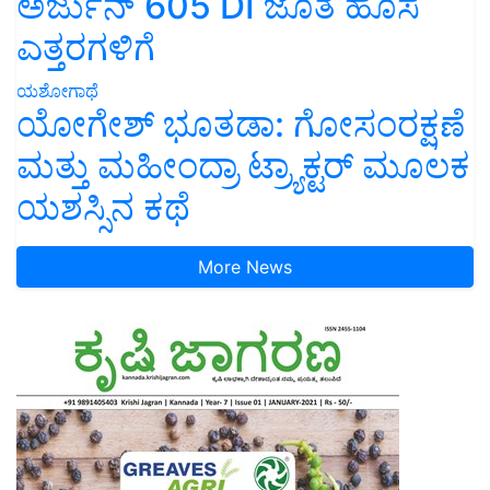
ಅರ್ಜುನ್ 605 DI ಜೊತೆ ಹೊಸ
ಎತ್ತರಗಳಿಗೆ
ಯಶೋಗಾಥೆ
ಯೋಗೇಶ್ ಭೂತಡಾ: ಗೋಸಂರಕ್ಷಣೆ
ಮತ್ತು ಮಹೀಂದ್ರಾ ಟ್ರ್ಯಾಕ್ಟರ್ ಮೂಲಕ
ಯಶಸ್ಸಿನ ಕಥೆ
More News