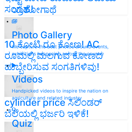
ಸಂಗ್ರಹ!
ಯಶೋಗಾಥೆ
Photo Gallery
10 ಕೋಟಿ ರೂ ಕೋಣ! AC
We capture the best photos around events,
ರೂಮಲ್ಲಿ ಮಲಗುವ ಕೋಣದ
exhibitions happening across the country
ಹುಬ್ಬೇರಿಸುವ ಸಂಗತಿಗಳಿವು!
Videos
Handpicked videos to inspire the nation on
agriculture and related industry
cylinder price ಸಿಲಿಂಡರ್‌
ಬೆಲೆಯಲ್ಲಿ ಭರ್ಜರಿ ಇಳಿಕೆ!
Quiz