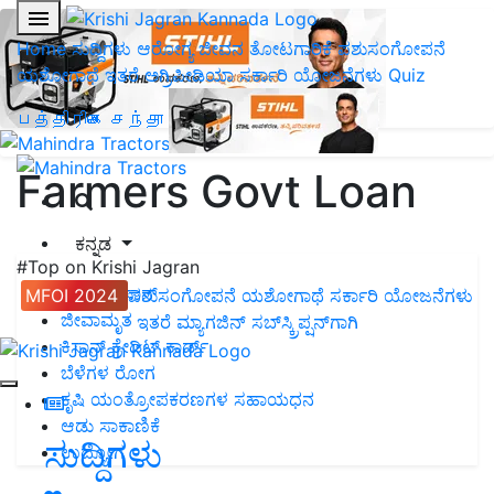
Home
ಸುದ್ದಿಗಳು
ಆರೋಗ್ಯ ಜೀವನ
ತೋಟಗಾರಿಕೆ
ಪಶುಸಂಗೋಪನೆ
ಯಶೋಗಾಥೆ
ಇತರೆ
ಅಗ್ರಿಪೀಡಿಯಾ
ಸರ್ಕಾರಿ ಯೋಜನೆಗಳು
Quiz
பத்திரிகை சந்தா
Farmers Govt Loan
ಕನ್ನಡ
#Top on Krishi Jagran
ಪಿ.ಎಂ. ಕಿಸಾನ್
MFOI 2024
ಪಶುಸಂಗೋಪನೆ
ಯಶೋಗಾಥೆ
ಸರ್ಕಾರಿ ಯೋಜನೆಗಳು
ಜೀವಾಮೃತ
ಇತರೆ
ಮ್ಯಾಗಜಿನ್‌ ಸಬ್‌ಸ್ಕ್ರಿಪ್ಷನ್‌ಗಾಗಿ
ಕಿಸಾನ್ ಕ್ರೇಡಿಟ್ ಕಾರ್ಡ್
ಬೆಳೆಗಳ ರೋಗ
ಕೃಷಿ ಯಂತ್ರೋಪಕರಣಗಳ ಸಹಾಯಧನ
ಆಡು ಸಾಕಾಣಿಕೆ
ಸುದ್ದಿಗಳು
ಉದ್ಯೋಗ