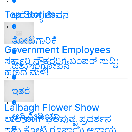
Top Stories
ಆರೋಗ್ಯ ಜೀವನ
ತೋಟಗಾರಿಕೆ
Government Employees
ಸರ್ಕಾರಿ ನೌಕರರಿಗೆ ಬಂಪರ್‌ ಸುದ್ದಿ:
ಪಶುಸಂಗೋಪನೆ
ಹಣದ ಮಳೆ!
ಇತರೆ
Lalbagh Flower Show
ಅಗ್ರಿಪೀಡಿಯಾ
ಲಾಲ್‌ಬಾಗ್ ಫಲಪುಷ್ಪ ಪ್ರದರ್ಶನ
ಇಷ್ಟು ಕೋಟಿ ರೂಪಾಯಿ ಆದಾಯ