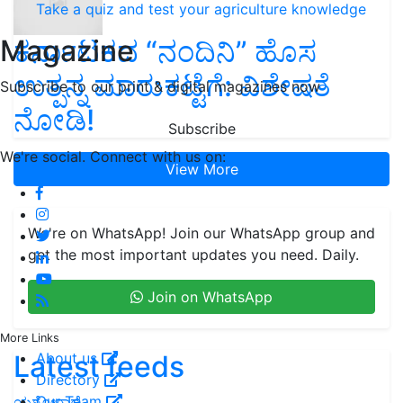
Take a quiz and test your agriculture knowledge
Magazine
ಕರ್ನಾಟಕದ “ನಂದಿನಿ” ಹೊಸ
ಉತ್ಪನ್ನ ಮಾರುಕಟ್ಟೆಗೆ: ವಿಶೇಷತೆ
Subscribe to our print & digital magazines now
ನೋಡಿ!
Subscribe
We're social. Connect with us on:
View More
We're on WhatsApp! Join our WhatsApp group and
get the most important updates you need. Daily.
Join on WhatsApp
More Links
Latest feeds
About us
Directory
Our Team
ಯಶೋಗಾಥೆ