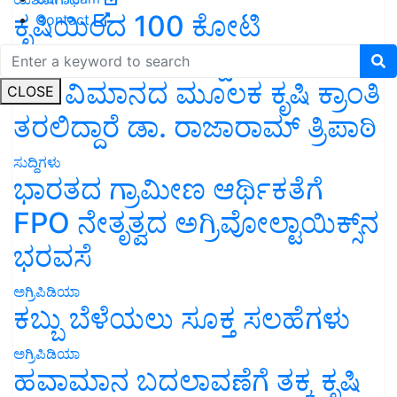
ಕೃಷಿಯಿಂದ 100 ಕೋಟಿ
Contact
ವಹಿವಾಟು: ಹೆಲಿಕಾಪ್ಟರ್ ನಂತರ
ಈಗ ವಿಮಾನದ ಮೂಲಕ ಕೃಷಿ ಕ್ರಾಂತಿ
CLOSE
ತರಲಿದ್ದಾರೆ ಡಾ. ರಾಜಾರಾಮ್ ತ್ರಿಪಾಠಿ
ಸುದ್ದಿಗಳು
ಭಾರತದ ಗ್ರಾಮೀಣ ಆರ್ಥಿಕತೆಗೆ
FPO ನೇತೃತ್ವದ ಅಗ್ರಿವೋಲ್ಟಾಯಿಕ್ಸ್‌ನ
ಭರವಸೆ
ಅಗ್ರಿಪಿಡಿಯಾ
ಕಬ್ಬು ಬೆಳೆಯಲು ಸೂಕ್ತ ಸಲಹೆಗಳು
ಅಗ್ರಿಪಿಡಿಯಾ
ಹವಾಮಾನ ಬದಲಾವಣೆಗೆ ತಕ್ಕ ಕೃಷಿ