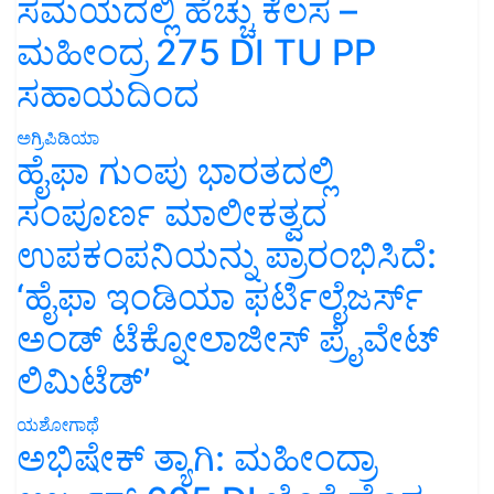
ಸಮಯದಲ್ಲಿ ಹೆಚ್ಚು ಕೆಲಸ –
ಮಹೀಂದ್ರ 275 DI TU PP
ಸಹಾಯದಿಂದ
ಅಗ್ರಿಪಿಡಿಯಾ
ಹೈಫಾ ಗುಂಪು ಭಾರತದಲ್ಲಿ
ಸಂಪೂರ್ಣ ಮಾಲೀಕತ್ವದ
ಉಪಕಂಪನಿಯನ್ನು ಪ್ರಾರಂಭಿಸಿದೆ:
‘ಹೈಫಾ ಇಂಡಿಯಾ ಫರ್ಟಿಲೈಜರ್ಸ್
ಅಂಡ್ ಟೆಕ್ನೋಲಾಜೀಸ್ ಪ್ರೈವೇಟ್
ಲಿಮಿಟೆಡ್’
ಯಶೋಗಾಥೆ
ಅಭಿಷೇಕ್ ತ್ಯಾಗಿ: ಮಹೀಂದ್ರಾ